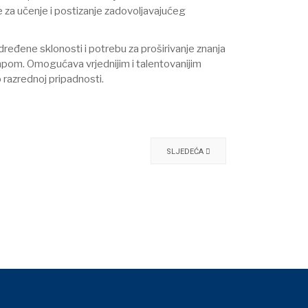
 za učenje i postizanje zadovoljavajućeg
ređene sklonosti i potrebu za proširivanje znanja
mpom. Omogućava vrjednijim i talentovanijim
 razrednoj pripadnosti.
SLJEDEĆA