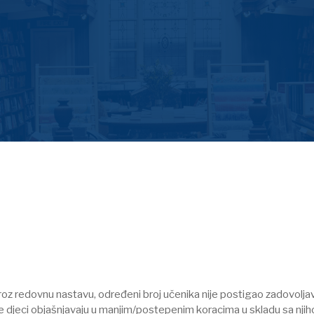
kroz redovnu nastavu, određeni broj učenika nije postigao zadovol
se djeci objašnjavaju u manjim/postepenim koracima u skladu sa nj