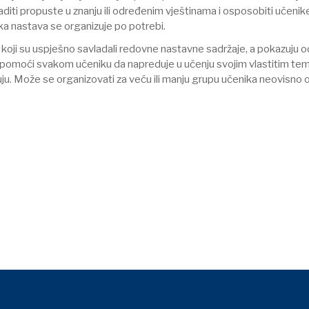
ti propuste u znanju ili određenim vještinama i osposobiti učenike
a nastava se organizuje po potrebi.
koji su uspješno savladali redovne nastavne sadržaje, a pokazuju od
ji pomoći svakom učeniku da napreduje u učenju svojim vlastitim te
uju. Može se organizovati za veću ili manju grupu učenika neovisno o