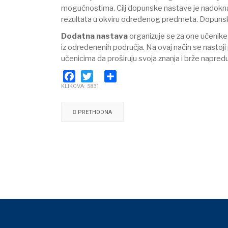
mogućnostima. Cilj dopunske nastave je nadoknadi
rezultata u okviru određenog predmeta. Dopunsk
Dodatna nastava
organizuje se za one učenike 
iz određenenih područja. Na ovaj način se nasto
učenicima da proširuju svoja znanja i brže napred
KLIKOVA: 5831
Facebook
Twitter
Share
PRETHODNA