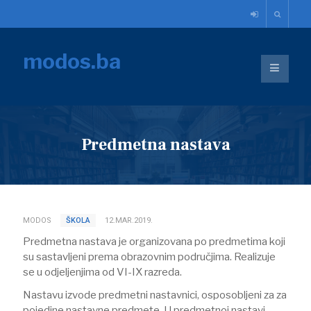
modos.ba
Predmetna nastava
MODOS
ŠKOLA
12.MAR.2019.
Predmetna nastava je organizovana po predmetima koji
su sastavljeni prema obrazovnim područjima. Realizuje
se u odjeljenjima od VI-IX razreda.
Nastavu izvode predmetni nastavnici, osposobljeni za za
pojedine nastavne predmete. U predmetnoj nastavi