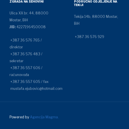
ZGRADA NA ŠEHOVINI
PODRUČNO ODJELJENJE NA
TEKIJI
Ulica XX br. 44, 88000
Tekija 14b, 88000 Mostar,
Mostar, BiH
BiH
JIB:
4227196450008
+387 36 576 929
+387 36 576 765 /
direktor
+387 36 576 483 /
sekretar
+387 36 557 606 /
računovođa
+387 36 557 605 / fax
mustafa.ejubovic@hotmail.com
Powered by
Agencija Magma.