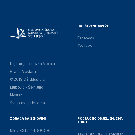
DRUŠTVENE MREŽE
Facebook
YouTube
Najstarija osnovna škola u
Gradu Mostaru.
© 2019 OŠ „Mustafa
Ejubović - Šejh Jujo”
Mostar.
Sva prava pridržana.
ZGRADA NA ŠEHOVINI
PODRUČNO ODJELJENJE NA
TEKIJI
Ulica XX br. 44, 88000
Tekija 14b, 88000 Mostar,