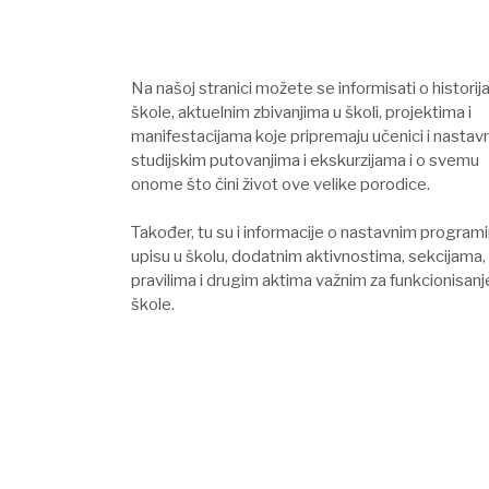
Na našoj stranici možete se informisati o historij
škole, aktuelnim zbivanjima u školi, projektima i
manifestacijama koje pripremaju učenici i nastavni
studijskim putovanjima i ekskurzijama i o svemu
onome što čini život ove velike porodice.
Također, tu su i informacije o nastavnim program
upisu u školu, dodatnim aktivnostima, sekcijama,
pravilima i drugim aktima važnim za funkcionisanj
škole.