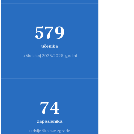
579
učenika
u školskoj 2025/2026. godini
74
zaposlenika
u dvije školske zgrade