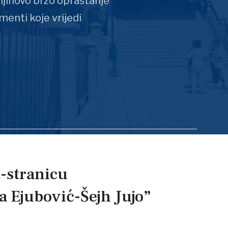
 njihovo brzo opraštanje
menti koje vrijedi
t-stranicu
 Ejubović-Šejh Jujo”