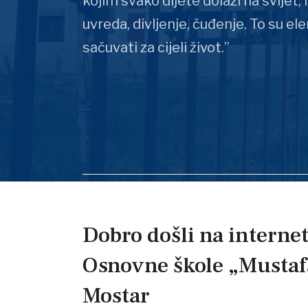
kojim svako dijete dolazi na svijet,
uvreda, divljenje, čuđenje. To su ele
sačuvati za cijeli život.”
Dobro došli na interne
Osnovne škole „Mustafa
Mostar