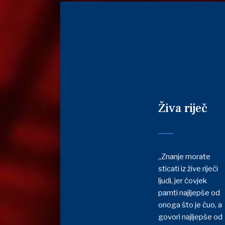
Živa riječ
„Znanje morate
sticati iz žive riječi
ljudi, jer čovjek
pamti najljepše od
onoga što je čuo, a
govori najljepše od