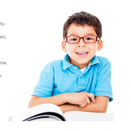
atu
ci,
ima,
e