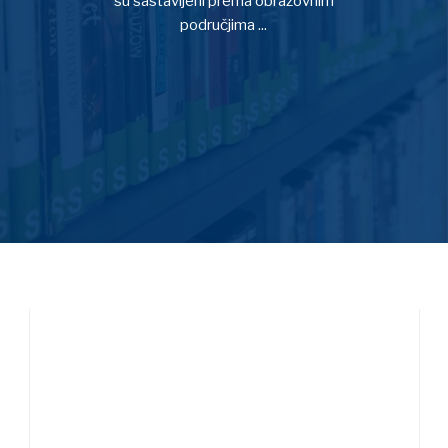
su sastavljeni prema obrazovnim
područjima ...
OPŠIRNIJE