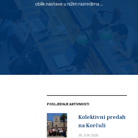
oblik nastave u nižim razredima ...
OPŠIRNIJE
POSLJEDNJE AKTIVNOSTI
Kolektivni predah
na Korčuli
30.JUN.2026.