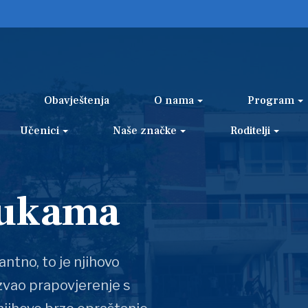
Obavještenja
O nama
Program
Učenici
Naše značke
Roditelji
rukama
antno, to je njihovo
azvao prapovjerenje s