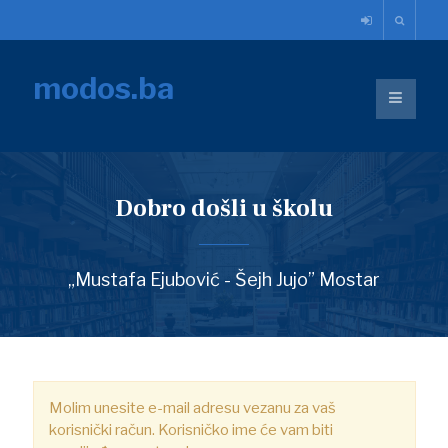
modos.ba
Dobro došli u školu
„Mustafa Ejubović - Šejh Jujo” Mostar
Molim unesite e-mail adresu vezanu za vaš
korisnički račun. Korisničko ime će vam biti