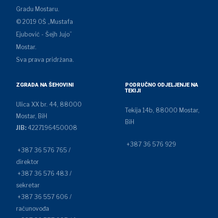
Gradu Mostaru.
© 2019 OŠ „Mustafa
Ejubović - Šejh Jujo”
Mostar.
Sva prava pridržana.
ZGRADA NA ŠEHOVINI
PODRUČNO ODJELJENJE NA
TEKIJI
Ulica XX br. 44, 88000
Tekija 14b, 88000 Mostar,
Mostar, BiH
BiH
JIB:
4227196450008
+387 36 576 929
+387 36 576 765 /
direktor
+387 36 576 483 /
sekretar
+387 36 557 606 /
računovođa