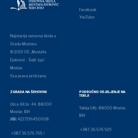
Facebook
YouTube
Najstarija osnovna škola u
Gradu Mostaru.
© 2019 OŠ „Mustafa
Ejubović - Šejh Jujo”
Mostar.
Sva prava pridržana.
ZGRADA NA ŠEHOVINI
PODRUČNO ODJELJENJE NA
TEKIJI
Ulica XX br. 44, 88000
Tekija 14b, 88000 Mostar,
Mostar, BiH
BiH
JIB:
4227196450008
+387 36 576 929
+387 36 576 765 /