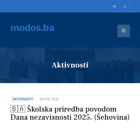
modos.ba
Aktivnosti
AKTIVNOSTI
28.FEB.2025.
🇧🇦 Školska priredba povodom
Dana nezavisnosti 2025. (Šehovina)