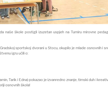
da naše škole postigli izuzetan uspjeh na Turniru mirovne peda
 Gradskoj sportskoj dvorani u Stocu, okupilo je mlade osnovnih i sr
venu igru učili o:
min, Tarik i Edna) pokazao je izvanredno znanje, timski duh i kreati
riji osnovnih škola!