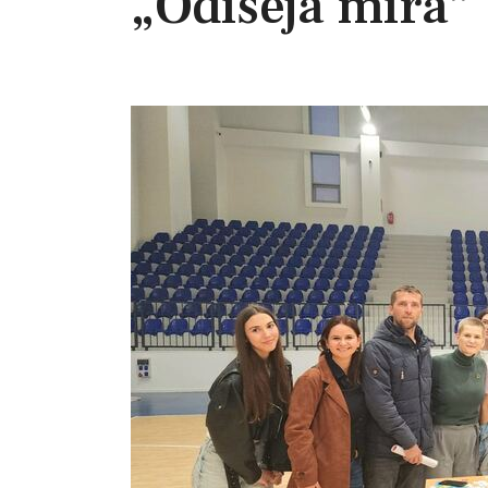
„Odiseja mira”