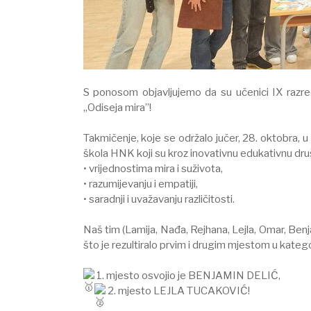
S ponosom objavljujemo da su učenici IX razre
„Odiseja mira”!
Takmičenje, koje se održalo jučer, 28. oktobra, u
škola HNK koji su kroz inovativnu edukativnu društ
• vrijednostima mira i suživota,
• razumijevanju i empatiji,
• saradnji i uvažavanju različitosti.
Naš tim (Lamija, Nađa, Rejhana, Lejla, Omar, Benja
što je rezultiralo prvim i drugim mjestom u katego
1. mjesto osvojio je BENJAMIN DELIĆ,
2. mjesto LEJLA TUCAKOVIĆ!