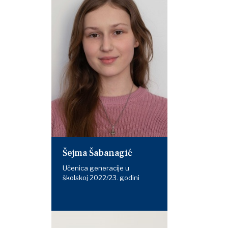
Šejma Šabanagić
Učenica generacije u
školskoj 2022/23. godini