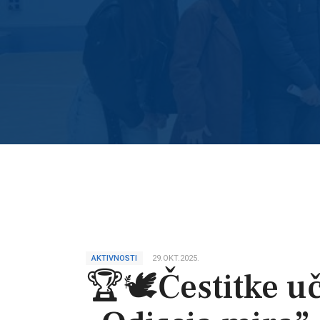
AKTIVNOSTI
29.OKT.2025.
🏆🕊️Čestitke u