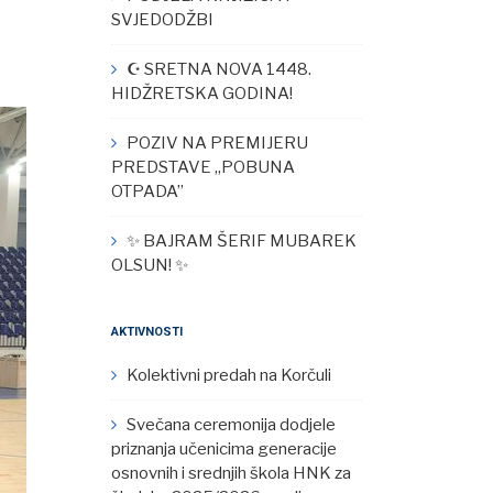
SVJEDODŽBI
☪︎ SRETNA NOVA 1448.
HIDŽRETSKA GODINA!
POZIV NA PREMIJERU
PREDSTAVE „POBUNA
OTPADA”
✨ BAJRAM ŠERIF MUBAREK
OLSUN! ✨
AKTIVNOSTI
Kolektivni predah na Korčuli
Svečana ceremonija dodjele
priznanja učenicima generacije
osnovnih i srednjih škola HNK za