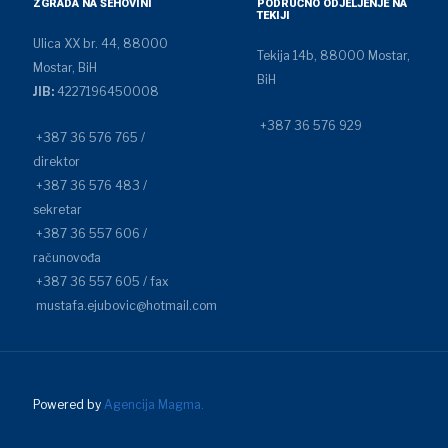
ZGRADA NA ŠEHOVINI
PODRUČNO ODJELJENJE NA
TEKIJI
Ulica XX br. 44, 88000
Tekija 14b, 88000 Mostar,
Mostar, BiH
BiH
JIB:
4227196450008
+387 36 576 929
+387 36 576 765 /
direktor
+387 36 576 483 /
sekretar
+387 36 557 606 /
računovođa
+387 36 557 605 / fax
mustafa.ejubovic@hotmail.com
Powered by
Agencija Magma.