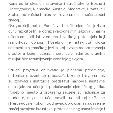
Kongres je okupio nastavnike i stručnjake iz Bosne i
Hercegovine, Njemačke, Austrije, Mađarske, Hrvatske i
Srbije, potvrđujući njegov regionalni i međunarodni
značaj.
Ovogodišnji moto „Podučavati i učiti njemački jezik u
duhu različitosti” je odraz svakodnevnih izazova u našim
učionicama, ali istovremeno i velikog potencijala koji
raznolikost donosi. Posebno je istaknuta uloga
nastavnika njemačkog jezika, koji svojim radom stvaraju
prostor u kojem učenici mogu učiti jedni od drugih i
razvijati šire razumijevanje današnjeg svijeta.
Stručni program obuhvatio je plenarna predavanja,
radionice i prezentacije predavača iz zemlje i regiona, dok
su izdavači i institucije predstavili najnovije nastavne
materijale za učenje i podučavanje njemačkog jezika.
Posebno mjesto u programu zauzele su radionice za
studente, u kojima su učestvovali studenti iz cijele Bosne
i Hercegovine. Tokom trodnevnog programa naglašen je
značaj razmjene iskustava, profesionalnog usavršavanja i