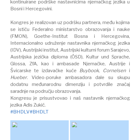
kontinuirane podrške nastavnicima njemačkog jezika u
Bosni i Hercegovini.
Kongres je realizovan uz podršku partnera, među kojima
se ističu Federalno ministarstvo obrazovanja i nauke
(FMON), Goethe-Institut Bosna i Hercegovina,
Internacionalno udruženje nastavnika njemačkog jezika
(IDV), Austrijski institut, Austrijski kulturni forum Sarajevo,
Austrijska jezička diploma (ÖSD), Kultur und Sprache,
Glossa, ZfA, kao i ambasade Njemačke, Austrije i
Švicarske te izdavačke kuće
Buybook
,
Cornelsen
i
Hueber
. Video-poruke ambasadora dale su skupu
dodatnu međunarodnu dimenziju i potvrdile značaj
saradnje na području obrazovanja.
Kongresu je prisustvovao i naš nastavnik njemačkog
jezika Adis Zukić.
#BHDLV
#BHDLT