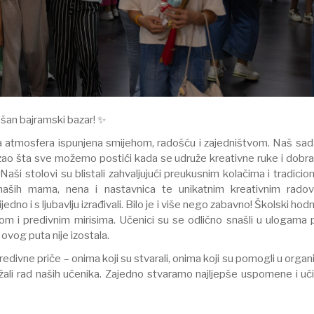
ešan bajramski bazar! ✨
čna atmosfera ispunjena smijehom, radošću i zajedništvom. Naš sa
azao šta sve možemo postići kada se udruže kreativne ruke i dobra
aši stolovi su blistali zahvaljujući preukusnim kolačima i tradicio
 naših mama, nena i nastavnica te unikatnim kreativnim radov
o i s ljubavlju izrađivali. Bilo je i više nego zabavno! Školski hodnic
jom i predivnim mirisima. Učenici su se odlično snašli u ulogama 
 ovog puta nije izostala.
predivne priče – onima koji su stvarali, onima koji su pomogli u organiz
žali rad naših učenika. Zajedno stvaramo najljepše uspomene i u