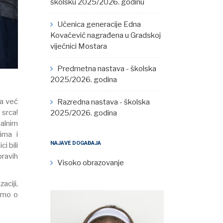
školsku 2025/2026. godinu
Učenica generacije Edna
Kovačević nagrađena u Gradskoj
vijećnici Mostara
Predmetna nastava - školska
2025/2026. godina
da već
Razredna nastava - školska
 srca!
2025/2026. godina
nalnim
ima i
NAJAVE DOGAĐAJA
i bili
pravih
Visoko obrazovanje
aciji,
čimo o