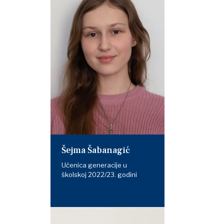
Šejma Šabanagić
Učenica generacije u
školskoj 2022/23. godini