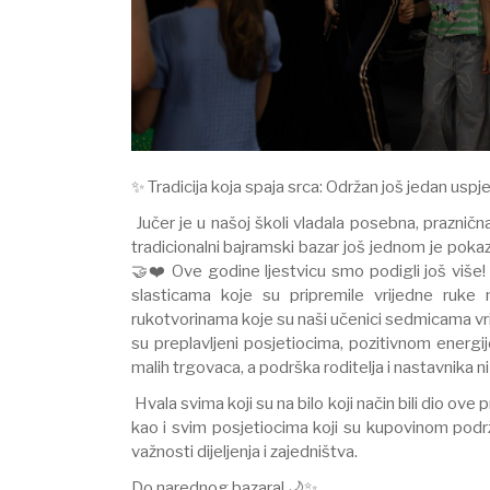
✨ Tradicija koja spaja srca: Održan još jedan uspj
Jučer je u našoj školi vladala posebna, prazni
tradicionalni bajramski bazar još jednom je pok
🤝❤️ Ove godine ljestvicu smo podigli još više! N
slasticama koje su pripremile vrijedne ruke
rukotvorinama koje su naši učenici sedmicama vrijedn
su preplavljeni posjetiocima, pozitivnom energi
malih trgovaca, a podrška roditelja i nastavnika ni
Hvala svima koji su na bilo koji način bili dio ove 
kao i svim posjetiocima koji su kupovinom podr
važnosti dijeljenja i zajedništva.
Do narednog bazara! 🌙✨