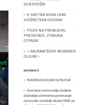
SVJEDODŽBI
☪︎ SRETNA NOVA 1448.
HIDŽRETSKA GODINA!
POZIV NA PREMIJERU
PREDSTAVE „POBUNA
OTPADA”
✨ BAJRAM ŠERIF MUBAREK
OLSUN! ✨
AKTIVNOSTI
Kolektivni predah na Korčuli
Svečana ceremonija dodjele
priznanja učenicima generacije
osnovnih i srednjih škola HNK za