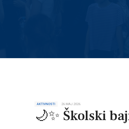
AKTIVNOSTI
26.MAJ.2026.
🌙✨ Školski ba