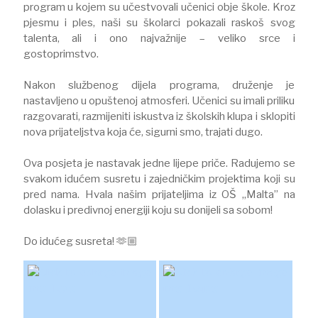
program u kojem su učestvovali učenici obje škole. Kroz
pjesmu i ples, naši su školarci pokazali raskoš svog
talenta, ali i ono najvažnije – veliko srce i
gostoprimstvo.⠀
Nakon službenog dijela programa, druženje je
nastavljeno u opuštenoj atmosferi. Učenici su imali priliku
razgovarati, razmijeniti iskustva iz školskih klupa i sklopiti
nova prijateljstva koja će, sigurni smo, trajati dugo.
Ova posjeta je nastavak jedne lijepe priče. Radujemo se
svakom idućem susretu i zajedničkim projektima koji su
pred nama. Hvala našim prijateljima iz OŠ „Malta” na
dolasku i predivnoj energiji koju su donijeli sa sobom!
Do idućeg susreta! 🫶🏼