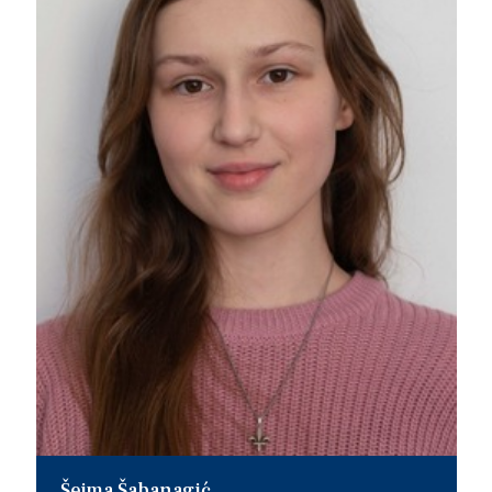
Šejma Šabanagić