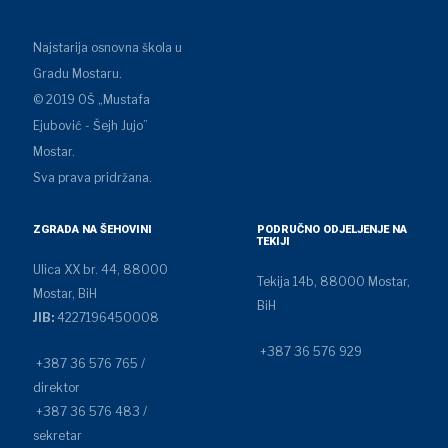
Najstarija osnovna škola u
Gradu Mostaru.
© 2019 OŠ „Mustafa
Ejubović - Šejh Jujo”
Mostar.
Sva prava pridržana.
ZGRADA NA ŠEHOVINI
PODRUČNO ODJELJENJE NA
TEKIJI
Ulica XX br. 44, 88000
Tekija 14b, 88000 Mostar,
Mostar, BiH
BiH
JIB:
4227196450008
+387 36 576 929
+387 36 576 765 /
direktor
+387 36 576 483 /
sekretar