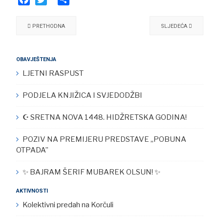
Facebook
Twitter
Share
PRETHODNA
SLJEDEĆA
OBAVJEŠTENJA
LJETNI RASPUST
PODJELA KNJIŽICA I SVJEDODŽBI
☪︎ SRETNA NOVA 1448. HIDŽRETSKA GODINA!
POZIV NA PREMIJERU PREDSTAVE „POBUNA
OTPADA”
✨ BAJRAM ŠERIF MUBAREK OLSUN! ✨
AKTIVNOSTI
Kolektivni predah na Korčuli