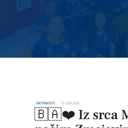
AKTIVNOSTI
12.JUN.2026.
🇧🇦❤️ Iz srca 