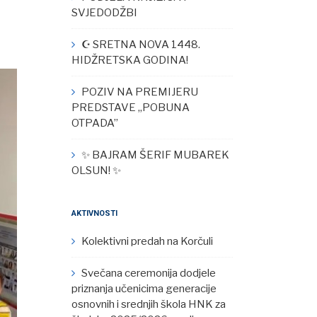
SVJEDODŽBI
☪︎ SRETNA NOVA 1448.
HIDŽRETSKA GODINA!
POZIV NA PREMIJERU
PREDSTAVE „POBUNA
OTPADA”
✨ BAJRAM ŠERIF MUBAREK
OLSUN! ✨
AKTIVNOSTI
Kolektivni predah na Korčuli
Svečana ceremonija dodjele
priznanja učenicima generacije
osnovnih i srednjih škola HNK za