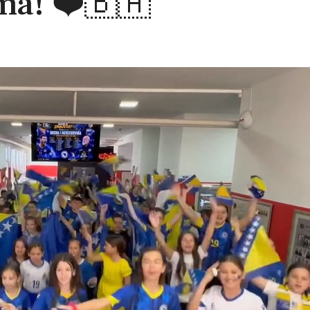
ma! ❤️🇧🇦