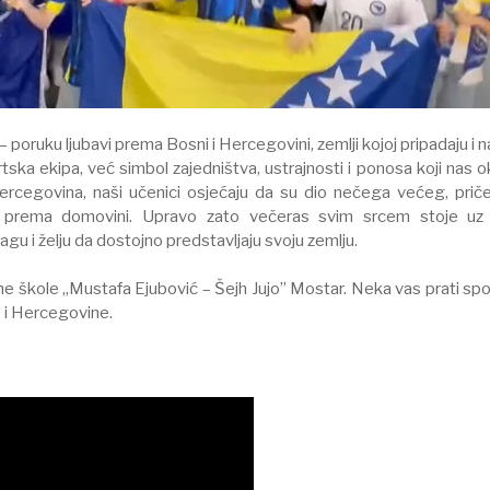
 – poruku ljubavi prema Bosni i Hercegovini, zemlji kojoj pripadaju i n
tska ekipa, već simbol zajedništva, ustrajnosti i ponosa koji nas o
ercegovina, naši učenici osjećaju da su dio nečega većeg, prič
je prema domovini. Upravo zato večeras svim srcem stoje uz
agu i želju da dostojno predstavljaju svoju zemlju.
ne škole „Mustafa Ejubović – Šejh Jujo” Mostar. Neka vas prati sp
 i Hercegovine.