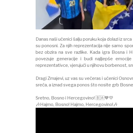
Danas naši učenici šalju poruku koja dolazi iz srca
su ponosni. Za njih reprezentacija nije samo spor
bez obzira na sve razlike. Kada igra Bosna i H
povezuje generacije i budi najljepše emoci
reprezentativce, vjerujući u njihovu borbenost, sn
Dragi Zmajevi, uz vas su večeras i učenici Osnov
sreća, a iznad svega ponos što nosite grb Bosne
Sretno, Bosno i Hercegovino! 🇧🇦💙💛
🎶Hajmo, Bosno! Hajmo, Hercegovino!🎶