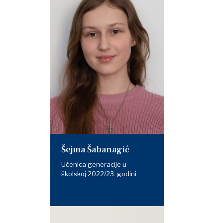
Šejma Šabanagić
Učenica generacije u
školskoj 2022/23. godini