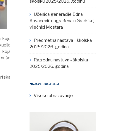
školsku 2025/2026. godinu
Učenica generacije Edna
Kovačević nagrađena u Gradskoj
vijećnici Mostara
a koju
Predmetna nastava - školska
kuplja
2025/2026. godina
e koja
 naše
Razredna nastava - školska
2025/2026. godina
ortska
NAJAVE DOGAĐAJA
Visoko obrazovanje