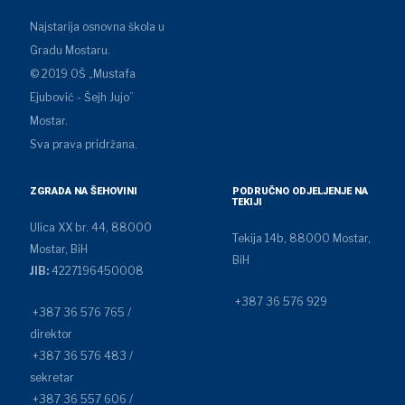
Najstarija osnovna škola u
Gradu Mostaru.
© 2019 OŠ „Mustafa
Ejubović - Šejh Jujo”
Mostar.
Sva prava pridržana.
ZGRADA NA ŠEHOVINI
PODRUČNO ODJELJENJE NA
TEKIJI
Ulica XX br. 44, 88000
Tekija 14b, 88000 Mostar,
Mostar, BiH
BiH
JIB:
4227196450008
+387 36 576 929
+387 36 576 765 /
direktor
+387 36 576 483 /
sekretar
+387 36 557 606 /