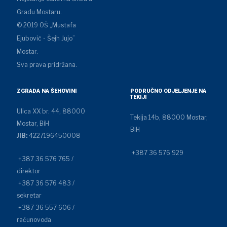
Gradu Mostaru.
© 2019 OŠ „Mustafa
Ejubović - Šejh Jujo”
Mostar.
Sva prava pridržana.
ZGRADA NA ŠEHOVINI
PODRUČNO ODJELJENJE NA
TEKIJI
Ulica XX br. 44, 88000
Tekija 14b, 88000 Mostar,
Mostar, BiH
BiH
JIB:
4227196450008
+387 36 576 929
+387 36 576 765 /
direktor
+387 36 576 483 /
sekretar
+387 36 557 606 /
računovođa