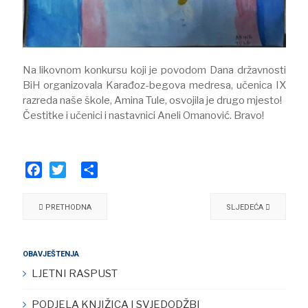
Na likovnom konkursu koji je povodom Dana državnosti
BiH organizovala Karađoz-begova medresa, učenica IX
razreda naše škole, Amina Tule, osvojila je drugo mjesto!
Čestitke i učenici i nastavnici Aneli Omanović. Bravo!
Facebook
Twitter
Share
PRETHODNA
SLJEDEĆA
OBAVJEŠTENJA
LJETNI RASPUST
PODJELA KNJIŽICA I SVJEDODŽBI