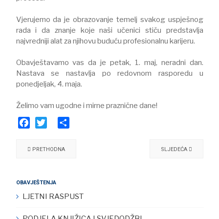
​Vjerujemo da je obrazovanje temelj svakog uspješnog
rada i da znanje koje naši učenici stiču predstavlja
najvredniji alat za njihovu buduću profesionalnu karijeru.
​Obavještavamo vas da je petak, 1. maj, neradni dan.
Nastava se nastavlja po redovnom rasporedu u
ponedjeljak, 4. maja.
Želimo vam ugodne i mirne praznične dane!
Facebook
Twitter
Share
PRETHODNA
SLJEDEĆA
OBAVJEŠTENJA
LJETNI RASPUST
PODJELA KNJIŽICA I SVJEDODŽBI