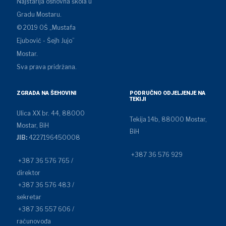
Najstarija osnovna škola u
Gradu Mostaru.
© 2019 OŠ „Mustafa
Ejubović - Šejh Jujo”
Mostar.
Sva prava pridržana.
ZGRADA NA ŠEHOVINI
PODRUČNO ODJELJENJE NA
TEKIJI
Ulica XX br. 44, 88000
Tekija 14b, 88000 Mostar,
Mostar, BiH
BiH
JIB:
4227196450008
+387 36 576 929
+387 36 576 765 /
direktor
+387 36 576 483 /
sekretar
+387 36 557 606 /
računovođa