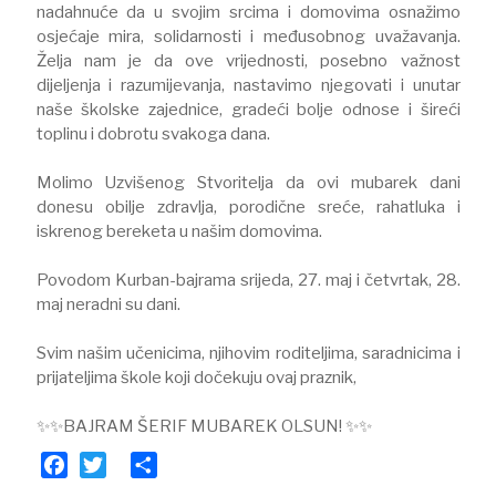
nadahnuće da u svojim srcima i domovima osnažimo
osjećaje mira, solidarnosti i međusobnog uvažavanja.
Želja nam je da ove vrijednosti, posebno važnost
dijeljenja i razumijevanja, nastavimo njegovati i unutar
naše školske zajednice, gradeći bolje odnose i šireći
toplinu i dobrotu svakoga dana.
​Molimo Uzvišenog Stvoritelja da ovi mubarek dani
donesu obilje zdravlja, porodične sreće, rahatluka i
iskrenog bereketa u našim domovima.
​Povodom Kurban-bajrama srijeda, 27. maj i četvrtak, 28.
maj neradni su dani.
​Svim našim učenicima, njihovim roditeljima, saradnicima i
prijateljima škole koji dočekuju ovaj praznik,
✨✨BAJRAM ŠERIF MUBAREK OLSUN! ✨✨
Facebook
Twitter
Share