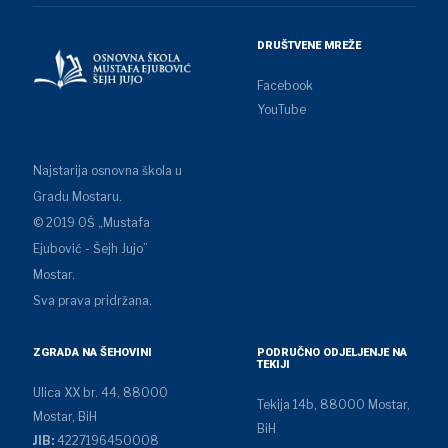
DRUŠTVENE MREŽE
Facebook
YouTube
Najstarija osnovna škola u
Gradu Mostaru.
© 2019 OŠ „Mustafa
Ejubović - Šejh Jujo”
Mostar.
Sva prava pridržana.
ZGRADA NA ŠEHOVINI
PODRUČNO ODJELJENJE NA
TEKIJI
Ulica XX br. 44, 88000
Tekija 14b, 88000 Mostar,
Mostar, BiH
BiH
JIB:
4227196450008