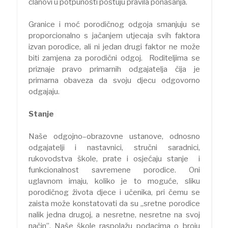
članovi u potpunosti poštuju pravila ponašanja.
Granice i moć porodičnog odgoja smanjuju se
proporcionalno s jačanjem utjecaja svih faktora
izvan porodice, ali ni jedan drugi faktor ne može
biti zamjena za porodični odgoj. Roditeljima se
priznaje pravo primarnih odgajatelja čija je
primarna obaveza da svoju djecu odgovorno
odgajaju.
Stanje
Naše odgojno–obrazovne ustanove, odnosno
odgajatelji i nastavnici, stručni saradnici,
rukovodstva škole, prate i osjećaju stanje i
funkcionalnost savremene porodice. Oni
uglavnom imaju, koliko je to moguće, sliku
porodičnog života djece i učenika, pri čemu se
zaista može konstatovati da su „sretne porodice
nalik jedna drugoj, a nesretne, nesretne na svoj
način”. Naše škole raspolažu podacima o broju