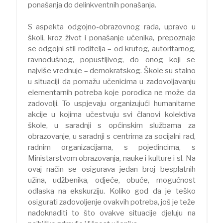
ponašanja do delinkventnih ponašanja.
S aspekta odgojno-obrazovnog rada, upravo u
školi, kroz život i ponašanje učenika, prepoznaje
se odgojni stil roditelja – od krutog, autoritarnog,
ravnodušnog, popustljivog, do onog koji se
najviše vrednuje – demokratskog. Škole su stalno
u situaciji da pomažu učenicima u zadovoljavanju
elementarnih potreba koje porodica ne može da
zadovolji. To uspjevaju organizujući humanitarne
akcije u kojima učestvuju svi članovi kolektiva
škole, u saradnji s općinskim službama za
obrazovanje, u saradnji s centrima za socijalni rad,
radnim organizacijama, s pojedincima, s
Ministarstvom obrazovanja, nauke i kulture i sl. Na
ovaj način se osigurava jedan broj besplatnih
užina, udžbenika, odjeće, obuće, mogućnost
odlaska na ekskurziju. Koliko god da je teško
osigurati zadovoljenje ovakvih potreba, još je teže
nadoknaditi to što ovakve situacije djeluju na