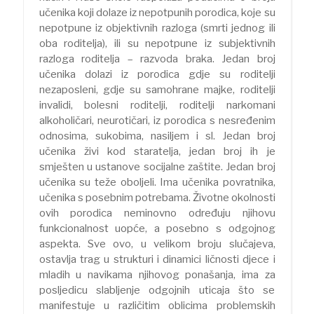
učenika koji dolaze iz nepotpunih porodica, koje su
nepotpune iz objektivnih razloga (smrti jednog ili
oba roditelja), ili su nepotpune iz subjektivnih
razloga roditelja – razvoda braka. Jedan broj
učenika dolazi iz porodica gdje su roditelji
nezaposleni, gdje su samohrane majke, roditelji
invalidi, bolesni roditelji, roditelji narkomani
alkoholičari, neurotičari, iz porodica s nesređenim
odnosima, sukobima, nasiljem i sl. Jedan broj
učenika živi kod staratelja, jedan broj ih je
smješten u ustanove socijalne zaštite. Jedan broj
učenika su teže oboljeli. Ima učenika povratnika,
učenika s posebnim potrebama. Životne okolnosti
ovih porodica neminovno određuju njihovu
funkcionalnost uopće, a posebno s odgojnog
aspekta. Sve ovo, u velikom broju slučajeva,
ostavlja trag u strukturi i dinamici ličnosti djece i
mladih u navikama njihovog ponašanja, ima za
posljedicu slabljenje odgojnih uticaja što se
manifestuje u različitim oblicima problemskih