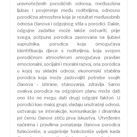
uravnoteženih porodičnih odnosa, međusobna
ljubav i povjerenje među roditeljima, odnosno
porodična atmosfera koja je rezultat međusobnih
odnosa članova i odgojnog stila u porodici. Dakle,
odgojne zadatke može lakše ostvariti, prije
svega, potpuna porodica zasnovana na ljubavi
supružnika, porodica koja omogućava
identifikaciju djece s roditeljima, koja svojom
porodičnom atmosferom omogućava pravilan
emocionalni, socijalni i moralni razvoj, ona porodica
u kojoj su skladni odnosi, ekonomski stabilna
porodica koja može zadovoljiti potrebe svojih
članova – ishrane, stanovanja, zdravlja. Samo
ovakva porodica na odgojnom planu može dati
ono što ne mogu dati drugi odgojni faktori. U
porodici kao maloj grupi, vladaju unutrašnji odnosi,
ostvaruju se interakcije, komunikacije i dinamika
pri čemu članovi stiču prva iskustva. Utvrđenim
načinima i pravilima ponašanja članova porodica
funkcioniše, a uspješnije funkcioniše uvijek kada