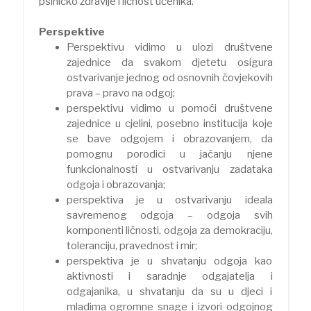
psihičko zdravlje i ličnost učenika.
Perspektive
Perspektivu vidimo u ulozi društvene
zajednice da svakom djetetu osigura
ostvarivanje jednog od osnovnih čovjekovih
prava – pravo na odgoj;
perspektivu vidimo u pomoći društvene
zajednice u cjelini, posebno institucija koje
se bave odgojem i obrazovanjem, da
pomognu porodici u jačanju njene
funkcionalnosti u ostvarivanju zadataka
odgoja i obrazovanja;
perspektiva je u ostvarivanju ideala
savremenog odgoja – odgoja svih
komponenti ličnosti, odgoja za demokraciju,
toleranciju, pravednost i mir;
perspektiva je u shvatanju odgoja kao
aktivnosti i saradnje odgajatelja i
odgajanika, u shvatanju da su u djeci i
mladima ogromne snage i izvori odgojnog