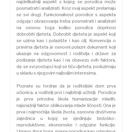
najdelikatniji aspekt s kojeg se porodica može
posmatrati i analizirati. Kroz ovaj aspekt prelamaju
se svi drugi. Funkcionalnost porodice s aspekta
odgoja i obrazovanja treba posmatrati i analizirati
na osnovu toga koliko porodica doprinosi
dobrobiti djeteta. Dobrobit djeteta je aspekt koji
se uzima kao i polazište i kao cilj. Konvencija o
pravima djeteta je osnovni polazni dokument koji
ukazuje na odgovornost i roditelja i države za
podizanje djeteta kao i na obavezu svih faktora,
da se svi postupci koji se tiču djeteta, poduzimaju
u skladu s njegovim najboljim interesima.
Poznate su tvrdnje da je roditeljski dom prva
učionica, a roditelji prvi i najbitniji učitelji. Porodica
je prva prirodna škola humanizacije mladih,
najsnažniji faktor oblikovanja mlade ličnosti. Ona je
prva i najmoćnija škola života, osnovna društvena
zajednica u kojoj se sjedinjuju biološko-
reproduktivne, ekonomske i odgojne funkcije.
Upravo zbog toga, snage porodice kao odgojnog