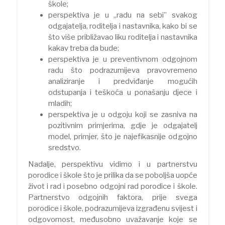
škole;
perspektiva je u „radu na sebi” svakog
odgajatelja, roditelja i nastavnika, kako bi se
što više približavao liku roditelja i nastavnika
kakav treba da bude;
perspektiva je u preventivnom odgojnom
radu što podrazumijeva pravovremeno
analiziranje i predviđanje mogućih
odstupanja i teškoća u ponašanju djece i
mladih;
perspektiva je u odgoju koji se zasniva na
pozitivnim primjerima, gdje je odgajatelj
model, primjer, što je najefikasnije odgojno
sredstvo.
Nadalje, perspektivu vidimo i u partnerstvu
porodice i škole što je prilika da se poboljša uopće
život i rad i posebno odgojni rad porodice i škole.
Partnerstvo odgojnih faktora, prije svega
porodice i škole, podrazumijeva izgrađenu svijest i
odgovornost, međusobno uvažavanje koje se