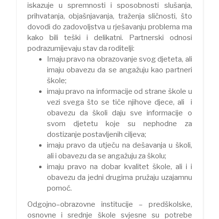
iskazuje u spremnosti i sposobnosti slušanja,
prihvatanja, objašnjavanja, traženja sličnosti, što
dovodi do zadovoljstva u rješavanju problema ma
kako bili teški i delikatni. Partnerski odnosi
podrazumijevaju stav da roditelji:
Imaju pravo na obrazovanje svog djeteta, ali
imaju obavezu da se angažuju kao partneri
škole;
imaju pravo na informacije od strane škole u
vezi svega što se tiče njihove djece, ali i
obavezu da školi daju sve informacije o
svom djetetu koje su nephodne za
dostizanje postavljenih ciljeva;
imaju pravo da utječu na dešavanja u školi,
ali i obavezu da se angažuju za školu;
imaju pravo na dobar kvalitet škole, ali i i
obavezu da jedni drugima pružaju uzajamnu
pomoć.
Odgojno–obrazovne institucije – predškolske,
osnovne i srednje škole svjesne su potrebe