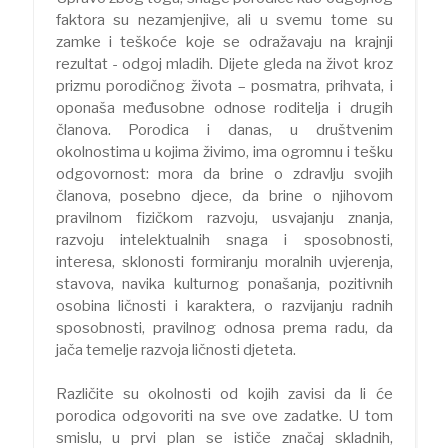
faktora su nezamjenjive, ali u svemu tome su
zamke i teškoće koje se odražavaju na krajnji
rezultat - odgoj mladih. Dijete gleda na život kroz
prizmu porodičnog života – posmatra, prihvata, i
oponaša međusobne odnose roditelja i drugih
članova. Porodica i danas, u društvenim
okolnostima u kojima živimo, ima ogromnu i tešku
odgovornost: mora da brine o zdravlju svojih
članova, posebno djece, da brine o njihovom
pravilnom fizičkom razvoju, usvajanju znanja,
razvoju intelektualnih snaga i sposobnosti,
interesa, sklonosti formiranju moralnih uvjerenja,
stavova, navika kulturnog ponašanja, pozitivnih
osobina ličnosti i karaktera, o razvijanju radnih
sposobnosti, pravilnog odnosa prema radu, da
jača temelje razvoja ličnosti djeteta.
Različite su okolnosti od kojih zavisi da li će
porodica odgovoriti na sve ove zadatke. U tom
smislu, u prvi plan se ističe značaj skladnih,