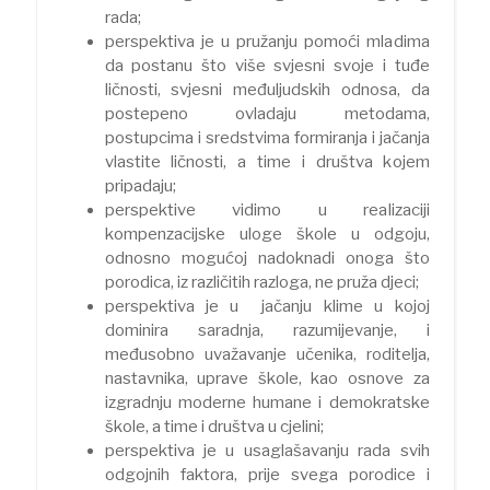
rada;
perspektiva je u pružanju pomoći mladima
da postanu što više svjesni svoje i tuđe
ličnosti, svjesni međuljudskih odnosa, da
postepeno ovladaju metodama,
postupcima i sredstvima formiranja i jačanja
vlastite ličnosti, a time i društva kojem
pripadaju;
perspektive vidimo u realizaciji
kompenzacijske uloge škole u odgoju,
odnosno mogućoj nadoknadi onoga što
porodica, iz različitih razloga, ne pruža djeci;
perspektiva je u jačanju klime u kojoj
dominira saradnja, razumijevanje, i
međusobno uvažavanje učenika, roditelja,
nastavnika, uprave škole, kao osnove za
izgradnju moderne humane i demokratske
škole, a time i društva u cjelini;
perspektiva je u usaglašavanju rada svih
odgojnih faktora, prije svega porodice i