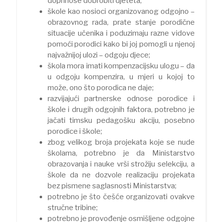
doprinose dobrobiti djeteta;
škole kao nosioci organizovanog odgojno –
obrazovnog rada, prate stanje porodične
situacije učenika i poduzimaju razne vidove
pomoći porodici kako bi joj pomogli u njenoj
najvažnijoj ulozi – odgoju djece;
škola mora imati kompenzacijsku ulogu – da
u odgoju kompenzira, u mjeri u kojoj to
može, ono što porodica ne daje;
razvijajući partnerske odnose porodice i
škole i drugih odgojnih faktora, potrebno je
jačati timsku pedagošku akciju, posebno
porodice i škole;
zbog velikog broja projekata koje se nude
školama, potrebno je da Ministarstvo
obrazovanja i nauke vrši strožiju selekciju, a
škole da ne dozvole realizaciju projekata
bez pismene saglasnosti Ministarstva;
potrebno je što češće organizovati ovakve
stručne tribine;
potrebno je provođenje osmišljene odgojne