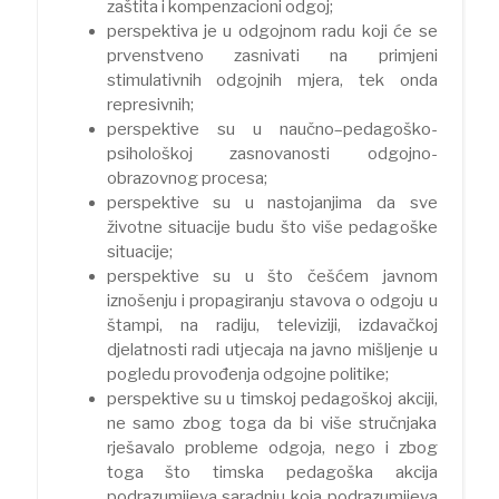
zaštita i kompenzacioni odgoj;
perspektiva je u odgojnom radu koji će se
prvenstveno zasnivati na primjeni
stimulativnih odgojnih mjera, tek onda
represivnih;
perspektive su u naučno–pedagoško-
psihološkoj zasnovanosti odgojno-
obrazovnog procesa;
perspektive su u nastojanjima da sve
životne situacije budu što više pedagoške
situacije;
perspektive su u što češćem javnom
iznošenju i propagiranju stavova o odgoju u
štampi, na radiju, televiziji, izdavačkoj
djelatnosti radi utjecaja na javno mišljenje u
pogledu provođenja odgojne politike;
perspektive su u timskoj pedagoškoj akciji,
ne samo zbog toga da bi više stručnjaka
rješavalo probleme odgoja, nego i zbog
toga što timska pedagoška akcija
podrazumijeva saradnju koja podrazumijeva