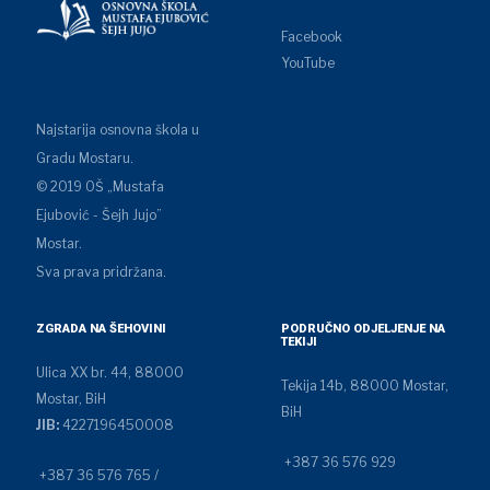
Facebook
YouTube
Najstarija osnovna škola u
Gradu Mostaru.
© 2019 OŠ „Mustafa
Ejubović - Šejh Jujo”
Mostar.
Sva prava pridržana.
ZGRADA NA ŠEHOVINI
PODRUČNO ODJELJENJE NA
TEKIJI
Ulica XX br. 44, 88000
Tekija 14b, 88000 Mostar,
Mostar, BiH
BiH
JIB:
4227196450008
+387 36 576 929
+387 36 576 765 /