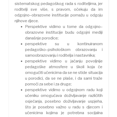
sistematskog pedagoškog rada s roditeljima, jer
roditelji sve više, s pravom, očekuju da im
odgojno–obrazovne institucije pomažu u odgoju
njihove djece.
Perspektive vidimo u tome da odgojno–
obrazovne institucije budu odgojni mediji
današnje porodice;
perspektive su u kontinuiranom
pedagoško–psihološkom obrazovanju i
samoobrazovanju i roditelja i nastavnika;
perspektive vidimo u jačanju povoljnije
pedagoške atmosfere u školi koja će
omogućiti učenicima da se ne stide situacija
u porodici, da se ne plaše, i da sami traže
pomoći za sebe i za druge;
perspektive vidimo u odgojnom radu koji
učeniku omogućava doživljavanje različitih
osjećanja, posebno doživljavanje uspjeha,
što je posebno važno u radu s djecom i
učenicima kojima je potrebna socijalna