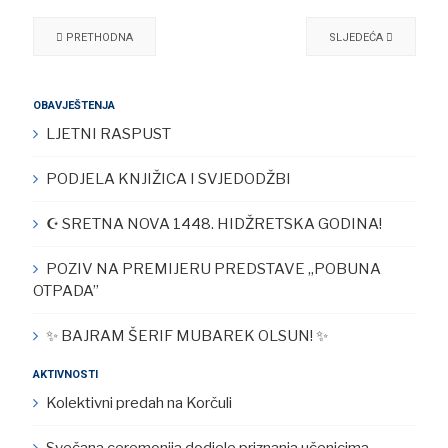
Facebook
Twitter
Share
PRETHODNA
SLJEDEĆA
OBAVJEŠTENJA
LJETNI RASPUST
PODJELA KNJIŽICA I SVJEDODŽBI
☪︎ SRETNA NOVA 1448. HIDŽRETSKA GODINA!
POZIV NA PREMIJERU PREDSTAVE „POBUNA
OTPADA”
✨ BAJRAM ŠERIF MUBAREK OLSUN! ✨
AKTIVNOSTI
Kolektivni predah na Korčuli
Svečana ceremonija dodjele priznanja učenicima