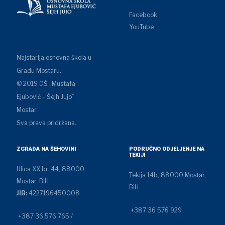
Facebook
YouTube
Najstarija osnovna škola u
Gradu Mostaru.
© 2019 OŠ „Mustafa
Ejubović - Šejh Jujo”
Mostar.
Sva prava pridržana.
ZGRADA NA ŠEHOVINI
PODRUČNO ODJELJENJE NA
TEKIJI
Ulica XX br. 44, 88000
Tekija 14b, 88000 Mostar,
Mostar, BiH
BiH
JIB:
4227196450008
+387 36 576 929
+387 36 576 765 /