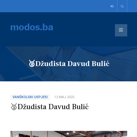
modos.ba
🥈Džudista Davud Bulić
VANŠKOLSKI USPJESI
12.MAJ.2025.
🥈Džudista Davud Bulić