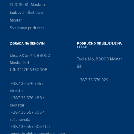
© 2019 OŠ „Mustafa
Ejubović - Šejh Jujo”
Mostar.
Sva prava pridržana.
ZGRADA NA ŠEHOVINI
PODRUČNO ODJELJENJE NA
TEKIJI
Ulica XX br. 44, 88000
Tekija 14b, 88000 Mostar,
Mostar, BiH
BiH
JIB:
4227196450008
+387 36 576 929
+387 36 576 765 /
direktor
+387 36 576 483 /
sekretar
+387 36 557 606 /
računovođa
+387 36 557 605 / fax
mustafa.ejubovic@hotmail.com