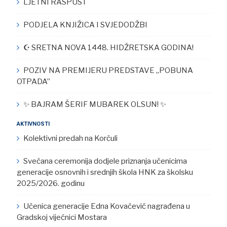
LJETNI RASPUST
PODJELA KNJIŽICA I SVJEDODŽBI
☪︎ SRETNA NOVA 1448. HIDŽRETSKA GODINA!
POZIV NA PREMIJERU PREDSTAVE „POBUNA
OTPADA”
✨ BAJRAM ŠERIF MUBAREK OLSUN! ✨
AKTIVNOSTI
Kolektivni predah na Korčuli
Svečana ceremonija dodjele priznanja učenicima
generacije osnovnih i srednjih škola HNK za školsku
2025/2026. godinu
Učenica generacije Edna Kovačević nagrađena u
Gradskoj vijećnici Mostara