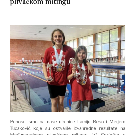
plivačkom mitingu
Ponosni smo na naše učenice Lamiju Bešo i Merjem
Tucaković koje su ostvarile izvanredne rezultate na
Međunarodnom plivačkom mitingu
VI Sprintko
u