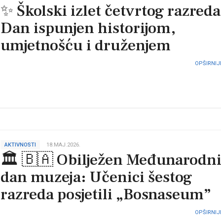
✨ Školski izlet četvrtog razreda
Dan ispunjen historijom,
umjetnošću i druženjem
OPŠIRNIJE
AKTIVNOSTI
18.MAJ.2026.
🏛 🇧🇦 Obilježen Međunarodn
dan muzeja: Učenici šestog
razreda posjetili „Bosnaseum”
OPŠIRNIJE