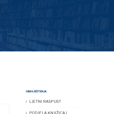
OBAVJEŠTENJA
LJETNI RASPUST
PODJELA KNJIŽICA I