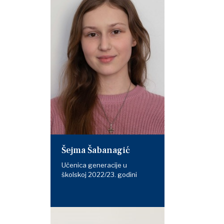
Šejma Šabanagić
Učenica generacije u
školskoj 2022/23. godini