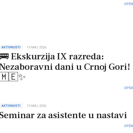
OPŠIR
AKTIVNOSTI
15.MAJ.2026.
🚌 Ekskurzija IX razreda:
Nezaboravni dani u Crnoj Gori!
🇲🇪✨
OPŠIR
AKTIVNOSTI
15.MAJ.2026.
Seminar za asistente u nastavi
OPŠIR