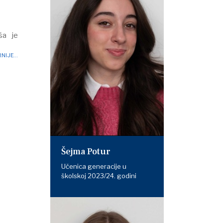
ša je
NIJE...
Šejma Potur
Učenica generacije u
školskoj 2023/24. godini