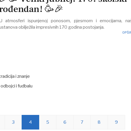
rođendan! 🥳🎉
U atmosferi ispunjenoj ponosom, pjesmom i emocijama, na
ustanova obilježila impresivnih 170 godina postojanja.
OPŠIR
radicija i znanje
odbojci i fudbalu
3
4
5
6
7
8
9