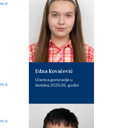
NIJE...
Edna Kovačević
Učenica generacije u
školskoj 2025/26. godini
NIJE...
NIJE...