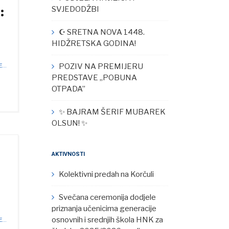
:
SVJEDODŽBI
☪︎ SRETNA NOVA 1448.
HIDŽRETSKA GODINA!
POZIV NA PREMIJERU
...
PREDSTAVE „POBUNA
OTPADA”
✨ BAJRAM ŠERIF MUBAREK
OLSUN! ✨
AKTIVNOSTI
i
Kolektivni predah na Korčuli
Svečana ceremonija dodjele
priznanja učenicima generacije
osnovnih i srednjih škola HNK za
...