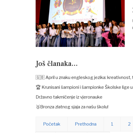
Još članaka...
🇬🇧 April u znaku engleskog jezika: kreativnost, t
🏆 Krunisani šampioni i šampionke Školske lige u 
Državno takmičenje iz vjeronauke
🥉Bronza zlatnog sjaja za našu školu! ⠀ ⠀
Početak
Prethodna
1
2