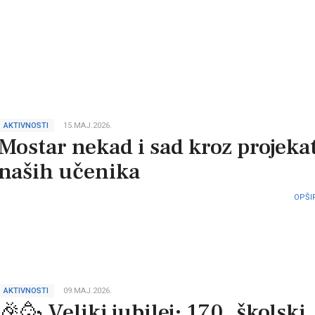
AKTIVNOSTI
15.MAJ.2026.
Mostar nekad i sad kroz projeka
naših učenika
OPŠIR
AKTIVNOSTI
09.MAJ.2026.
🎉🥳 Veliki jubilej: 170. školski