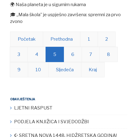
🌍 Naša planeta je u sigurnim rukama
🎓 „Mala škola” je uspješno završena: spremni za prvo
zvono
Početak
Prethodna
1
2
3
4
5
6
7
8
9
10
Sljedeća
Kraj
OBAVJEŠTENJA
LJETNI RASPUST
PODJELA KNJIŽICA I SVJEDODŽBI
☪︎ SRETNA NOVA 1448. HIDŽRETSKA GODINA!