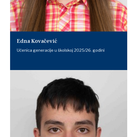
Edna Kovačević
Učenica generacije u školskoj 2025/26. godini