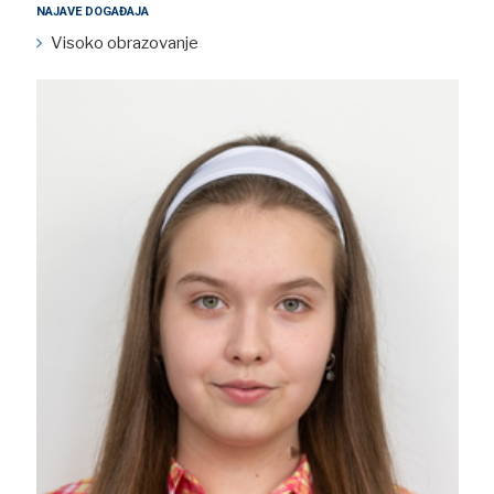
NAJAVE DOGAĐAJA
Visoko obrazovanje