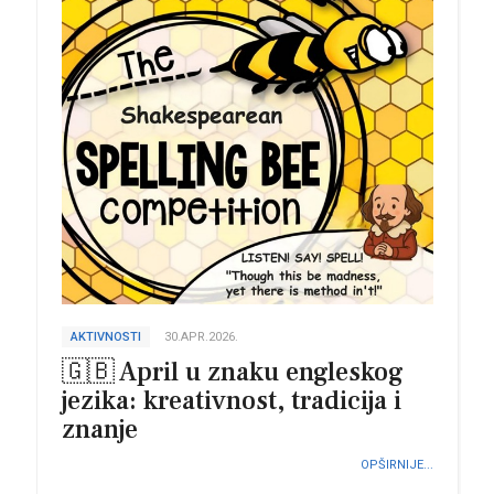
AKTIVNOSTI
30.APR.2026.
🇬🇧 April u znaku engleskog
jezika: kreativnost, tradicija i
znanje
OPŠIRNIJE...