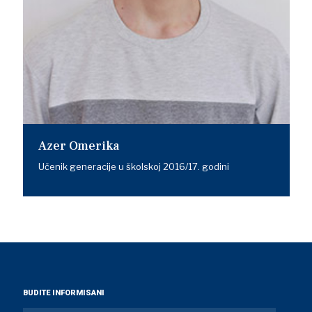
Azer Omerika
Učenik generacije u školskoj 2016/17. godini
BUDITE INFORMISANI