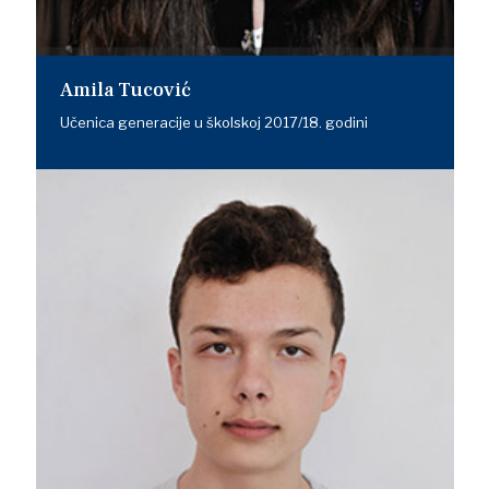
Amila Tucović
Učenica generacije u školskoj 2017/18. godini