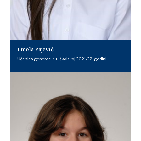
Emela Pajević
Učenica generacije u školskoj 2021/22. godini