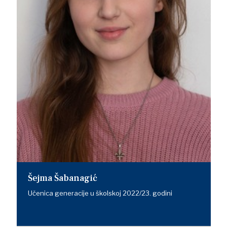
Šejma Šabanagić
Učenica generacije u školskoj 2022/23. godini