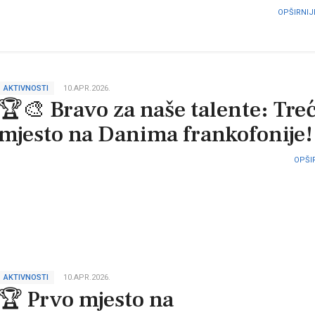
OPŠIRNIJE
AKTIVNOSTI
10.APR.2026.
🏆🎨 Bravo za naše talente: Tre
mjesto na Danima frankofonije!
OPŠIR
AKTIVNOSTI
10.APR.2026.
🏆 Prvo mjesto na