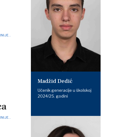
NIJE...
Madžid Dedić
Učenik generacije u školskoj
2024/25. godini
ca
NIJE...