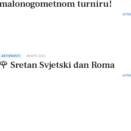
malonogometnom turniru!
OPŠIR
AKTIVNOSTI
08.APR.2026.
🌹 Sretan Svjetski dan Roma
OPŠIR