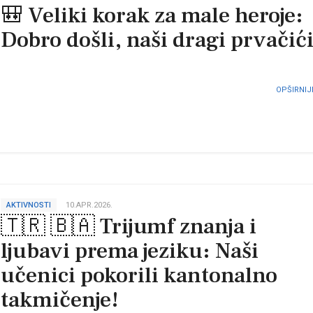
🎒 Veliki korak za male heroje:
Dobro došli, naši dragi prvačići
⠀
OPŠIRNIJE
AKTIVNOSTI
10.APR.2026.
🇹🇷 🇧🇦 Trijumf znanja i
ljubavi prema jeziku: Naši
učenici pokorili kantonalno
takmičenje!⠀