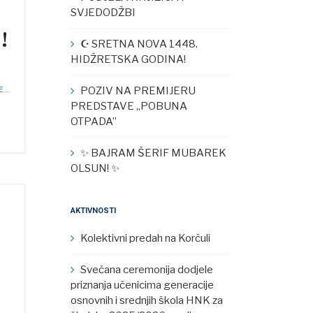
SVJEDODŽBI
!
☪︎ SRETNA NOVA 1448.
HIDŽRETSKA GODINA!
POZIV NA PREMIJERU
...
PREDSTAVE „POBUNA
OTPADA”
✨ BAJRAM ŠERIF MUBAREK
OLSUN! ✨
AKTIVNOSTI
Kolektivni predah na Korčuli
Svečana ceremonija dodjele
priznanja učenicima generacije
osnovnih i srednjih škola HNK za