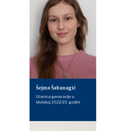
Šejma Šabanagić
Učenica generacije u
školskoj 2022/23. godini