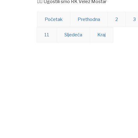
🤾‍♀️ Ugostili smo RK Velež Mostar
Početak
Prethodna
2
3
11
Sljedeća
Kraj