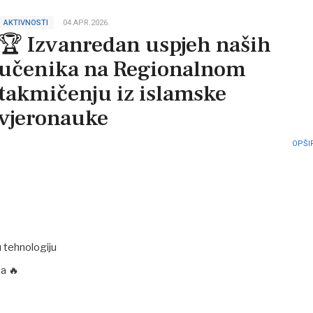
AKTIVNOSTI
04.APR.2026.
🏆 Izvanredan uspjeh naših
učenika na Regionalnom
takmičenju iz islamske
vjeronauke
OPŠIR
 tehnologiju
a 🔥