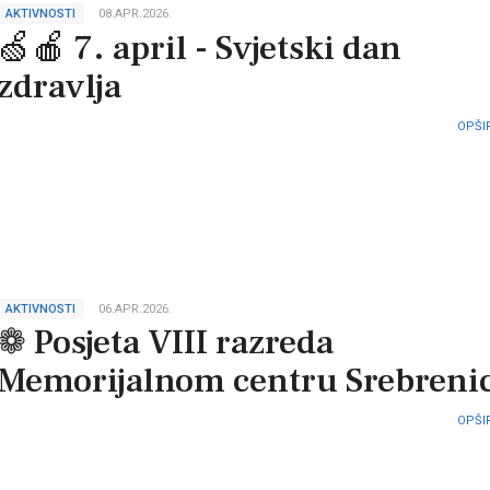
AKTIVNOSTI
08.APR.2026.
🍏🍎 7. april - Svjetski dan
zdravlja
OPŠIR
AKTIVNOSTI
06.APR.2026.
❁ Posjeta VIII razreda
Memorijalnom centru Srebreni
OPŠIR