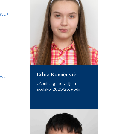
NIJE...
Edna Kovačević
NIJE...
Učenica generacije u
školskoj 2025/26. godini