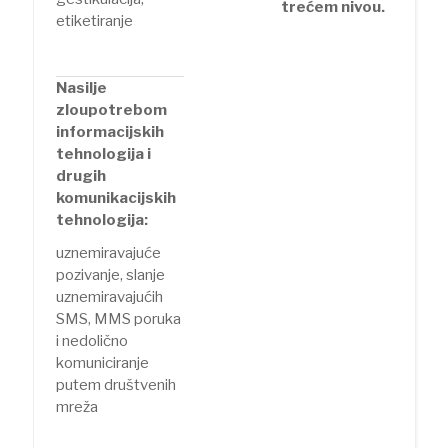
trećem nivou.
etiketiranje
Nasilje
zloupotrebom
informacijskih
tehnologija i
drugih
komunikacijskih
tehnologija:
uznemiravajuće
pozivanje, slanje
uznemiravajućih
SMS, MMS poruka
i nedolično
komuniciranje
putem društvenih
mreža