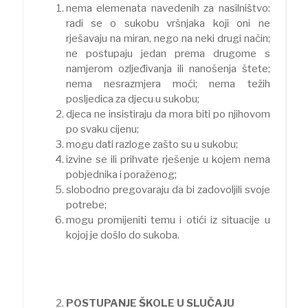
nema elemenata navedenih za nasilništvo:
radi se o sukobu vršnjaka koji oni ne
rješavaju na miran, nego na neki drugi način;
ne postupaju jedan prema drugome s
namjerom ozljeđivanja ili nanošenja štete;
nema nesrazmjera moći; nema težih
posljedica za djecu u sukobu;
djeca ne insistiraju da mora biti po njihovom
po svaku cijenu;
mogu dati razloge zašto su u sukobu;
izvine se ili prihvate rješenje u kojem nema
pobjednika i poraženog;
slobodno pregovaraju da bi zadovoljili svoje
potrebe;
mogu promijeniti temu i otići iz situacije u
kojoj je došlo do sukoba.
POSTUPANJE ŠKOLE U SLUČAJU