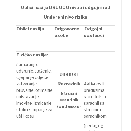
Oblici nasilja DRUGOG nivoa i odgojni rad
Umjereni nivo rizika
Oblici nasilja
Odgovorne
Odgojni
osobe
postupci
Fizičko nasilje:
šamaranje,
udaranje, gaženje,
Direktor
cijepanje odjeće,
zatvaranje,
Razrednik
Aktivnosti
pljuvanje, otimanje i
preduzima
Stručni
uništavanje
razrednik, u
saradnik
imovine, izmicanje
saradnji sa
(pedagog)
stolice, čupanje za
stručnim
uši i kosu
saradnikom
(pedagog,