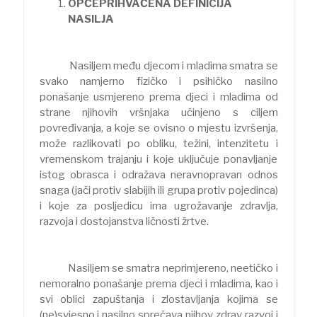
OPĆEPRIHVAĆENA DEFINICIJA
NASILJA
Nasiljem među djecom i mladima smatra se
svako namjerno fizičko i psihičko nasilno
ponašanje usmjereno prema djeci i mladima od
strane njihovih vršnjaka učinjeno s ciljem
povređivanja, a koje se ovisno o mjestu izvršenja,
može razlikovati po obliku, težini, intenzitetu i
vremenskom trajanju i koje uključuje ponavljanje
istog obrasca i odražava neravnopravan odnos
snaga (jači protiv slabijih ili grupa protiv pojedinca)
i koje za posljedicu ima ugrožavanje zdravlja,
razvoja i dostojanstva ličnosti žrtve.
Nasiljem se smatra neprimjereno, neetičko i
nemoralno ponašanje prema djeci i mladima, kao i
svi oblici zapuštanja i zlostavljanja kojima se
(ne)svjesno i nasilno sprečava njihov zdrav razvoj i