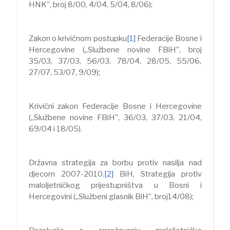
HNK”, broj 8/00, 4/04, 5/04, 8/06);
Zakon o krivičnom postupku
[1]
Federacije Bosne i
Hercegovine („Službene novine FBiH”, broj
35/03, 37/03, 56/03, 78/04, 28/05, 55/06,
27/07, 53/07, 9/09);
Krivični zakon Federacije Bosne i Hercegovine
(„Službene novine FBiH”, 36/03, 37/03, 21/04,
69/04 i 18/05).
Državna strategija za borbu protiv nasilja nad
djecom 2007-2010.
[2]
BiH, Strategija protiv
maloljetničkog prijestupništva u Bosni i
Hercegovini („Službeni glasnik BiH”, broj14/08);