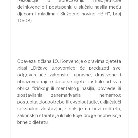
Rezolucije o sprečavanju maloljetničke
delinkvencije i postupanju u slučaju nasilja među
djecom i mladima („Službene novine FBiH”, broj
10/08).
Obaveza iz člana 19. Konvencije o pravima djeteta
glasi „Države ugovornice će preduzeti sve
odgovarajuće zakonske, upravne, društvene i
obrazovne mjere da bi se dijete zaštitilo od svih
oblika fizičkog ili mentalnog nasilja, povrede ili
zlostavljanja, zanemarivanja ili nemarnog
postupka, zloupotrebe ili eksploatacije, uključujući
seksualno zlostavljanje dok je na brizi roditelja,
zakonskih staratelja ili bilo koje druge osobe koja
brine o djetetu.”