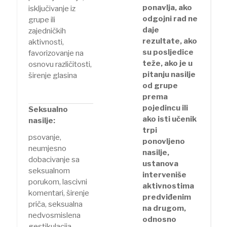
ponavlja, ako
isključivanje iz
odgojni rad ne
grupe ili
daje
zajedničkih
rezultate, ako
aktivnosti,
su posljedice
favorizovanje na
teže, ako je u
osnovu različitosti,
pitanju nasilje
širenje glasina
od grupe
prema
pojedincu ili
Seksualno
ako isti učenik
nasilje:
trpi
psovanje,
ponovljeno
neumjesno
nasilje,
dobacivanje sa
ustanova
seksualnom
interveniše
porukom, lascivni
aktivnostima
komentari, širenje
predviđenim
priča, seksualna
na drugom,
nedvosmislena
odnosno
gestikulacija,