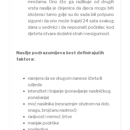
mrežama. Ono što ga razlikuje od drugih
vrsta nasilja je činjenica da djeca mogu biti
izložena i tamo gdje su do sada bili potpuno
sigurni i da ono može trajati 24 sata svakog
dana u sedmici i da nepoznati počinilac kod
djeteta stvara dodatni strah i nesigurnost.
Nasilje podrazumijeva šest definirajućih
faktora:
namjera da se drugom nanese šteta ili
ozljeda
intenzitet i trajanje (ponavljanje nasilničkog
ponašanja)
moć nasilnika (nesrazmjer obzirom na dob,
snagu, brojčanu nadmoć)
ranjivost i nemoć žrtve
manjak podrške
posljedice