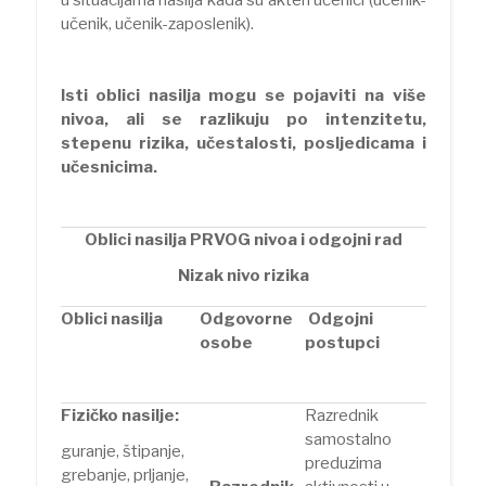
učenik, učenik-zaposlenik).
Isti oblici nasilja mogu se pojaviti na više
nivoa, ali se razlikuju po intenzitetu,
stepenu rizika, učestalosti, posljedicama i
učesnicima.
Oblici nasilja PRVOG nivoa i odgojni rad
Nizak nivo rizika
Oblici nasilja
Odgovorne
Odgojni
osobe
postupci
Fizičko nasilje:
Razrednik
samostalno
guranje, štipanje,
preduzima
grebanje, prljanje,