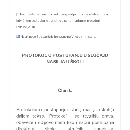
[1]
Nacrt Zakona o zaštiti i postupanju s djecom i maloljetnicima u
krivičnom postupku je trenutno u parlamentarnoj proceduri –
Federacija BiH.
[2]
Nacrt nove Strategije je trenutno na Vijeću ministara.
PROTOKOL O POSTUPANJU U SLUČAJU
NASILJA U ŠKOLI
Član 1.
Protokolom o postupanju u slučaju nasilja u školi (u
daljem tekstu Protokol) se regulišu prava,
obaveze i odgovornosti kao i načini postupanja
direktora škole, stručnih saradnika,