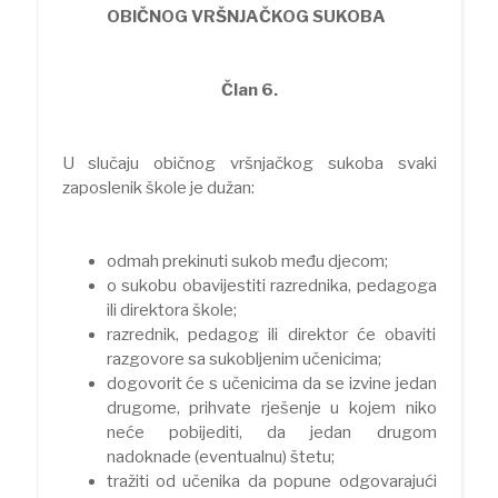
OBIČNOG VRŠNJAČKOG SUKOBA
Član 6.
U slučaju običnog vršnjačkog sukoba svaki
zaposlenik škole je dužan:
odmah prekinuti sukob među djecom;
o sukobu obavijestiti razrednika, pedagoga
ili direktora škole;
razrednik, pedagog ili direktor će obaviti
razgovore sa sukobljenim učenicima;
dogovorit će s učenicima da se izvine jedan
drugome, prihvate rješenje u kojem niko
neće pobijediti, da jedan drugom
nadoknade (eventualnu) štetu;
tražiti od učenika da popune odgovarajući