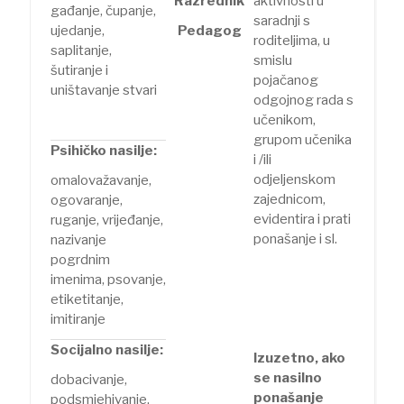
Razrednik
aktivnosti u
gađanje, čupanje,
saradnji s
ujedanje,
Pedagog
roditeljima, u
saplitanje,
smislu
šutiranje i
pojačanog
uništavanje stvari
odgojnog rada s
učenikom,
grupom učenika
Psihičko nasilje:
i /ili
odjeljenskom
omalovažavanje,
zajednicom,
ogovaranje,
evidentira i prati
ruganje, vrijeđanje,
ponašanje i sl.
nazivanje
pogrdnim
imenima, psovanje,
etiketitanje,
imitiranje
Socijalno nasilje:
Izuzetno, ako
se nasilno
dobacivanje,
ponašanje
podsmjehivanje,