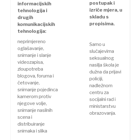
postupak i
informacijskih
izriče mjera, u
tehnologija i
skladu s
drugih
propisima.
komunikacijskih
tehnologija:
neprimjereno
Samo u
oglašavanje,
slučajevima
snimanje i slanje
seksualnog
videozapisa,
nasilja škola je
zloupotreba
dužna da prijavi
blogova, foruma i
policiji,
četovanje,
nadležnom
snimanje pojedinca
centru za
kamerom protiv
socijalni rad i
njegove volje,
ministarstvu
snimanje nasilnih
obrazovanja.
scena i
distribuiranje
snimaka i slika