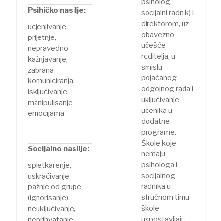
psiholog,
Psihičko nasilje:
socijalni radnik) i
direktorom, uz
ucjenjivanje,
obavezno
prijetnje,
učešće
nepravedno
roditelja, u
kažnjavanje,
smislu
zabrana
pojačanog
komuniciranja,
odgojnog rada i
isključivanje,
uključivanje
manipulisanje
učenika u
emocijama
dodatne
programe.
Škole koje
Socijalno nasilje:
nemaju
psihologa i
spletkarenje,
socijalnog
uskraćivanje
radnika u
pažnje od grupe
stručnom timu
(ignorisanje),
škole
neuključivanje,
uspostavljaju
neprihvatanje,