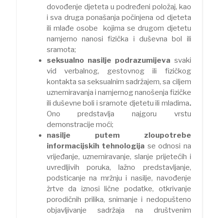
dovođenje djeteta u podređeni položaj, kao
i sva druga ponašanja počinjena od djeteta
ili mlađe osobe kojima se drugom djetetu
namjerno nanosi fizička i duševna bol ili
sramota;
seksualno nasilje podrazumijeva
svaki
vid verbalnog, gestovnog ili fizičkog
kontakta sa seksualnim sadržajem, sa ciljem
uznemiravanja i namjernog nanošenja fizičke
ili duševne boli i sramote djetetu ili mladima
.
Ono predstavlja najgoru vrstu
demonstracije moći;
nasilje putem zloupotrebe
informacijskih tehnologija
se odnosi na
vrijeđanje, uznemiravanje, slanje prijetećih i
uvredljivih poruka, lažno predstavljanje,
podsticanje na mržnju i nasilje, navođenje
žrtve da iznosi lične podatke, otkrivanje
porodičnih prilika, snimanje i nedopušteno
objavljivanje sadržaja na društvenim