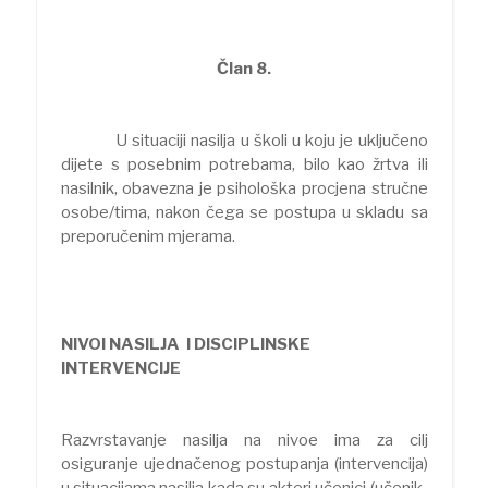
Član 8.
U situaciji nasilja u školi u koju je uključeno
dijete s posebnim potrebama, bilo kao žrtva ili
nasilnik, obavezna je psihološka procjena stručne
osobe/tima, nakon čega se postupa u skladu sa
preporučenim mjerama.
NIVOI NASILJA I DISCIPLINSKE
INTERVENCIJE
Razvrstavanje nasilja na nivoe ima za cilj
osiguranje ujednačenog postupanja (intervencija)
u situacijama nasilja kada su akteri učenici (učenik-