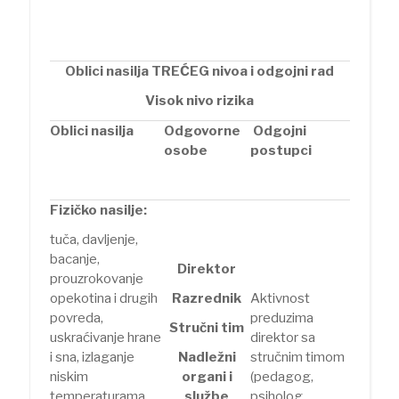
Oblici nasilja TREĆEG nivoa i odgojni rad
Visok nivo rizika
Oblici nasilja
Odgovorne
Odgojni
osobe
postupci
Fizičko nasilje:
tuča, davljenje,
bacanje,
Direktor
prouzrokovanje
opekotina i drugih
Razrednik
Aktivnost
povreda,
preduzima
Stručni tim
uskraćivanje hrane
direktor sa
i sna, izlaganje
Nadležni
stručnim timom
niskim
organi i
(pedagog,
temperaturama,
službe
psiholog,