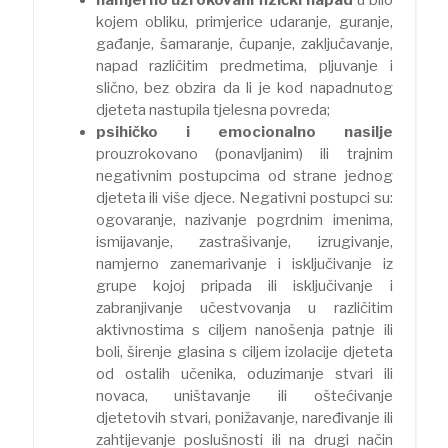
kojem obliku, primjerice udaranje, guranje,
gađanje, šamaranje, čupanje, zaključavanje,
napad različitim predmetima, pljuvanje i
slično, bez obzira da li je kod napadnutog
djeteta nastupila tjelesna povreda;
psihičko i emocionalno nasilje
prouzrokovano (ponavljanim) ili trajnim
negativnim postupcima od strane jednog
djeteta ili više djece. Negativni postupci su:
ogovaranje, nazivanje pogrdnim imenima,
ismijavanje, zastrašivanje, izrugivanje,
namjerno zanemarivanje i isključivanje iz
grupe kojoj pripada ili isključivanje i
zabranjivanje učestvovanja u različitim
aktivnostima s ciljem nanošenja patnje ili
boli, širenje glasina s ciljem izolacije djeteta
od ostalih učenika, oduzimanje stvari ili
novaca, uništavanje ili oštećivanje
djetetovih stvari, ponižavanje, naređivanje ili
zahtijevanje poslušnosti ili na drugi način