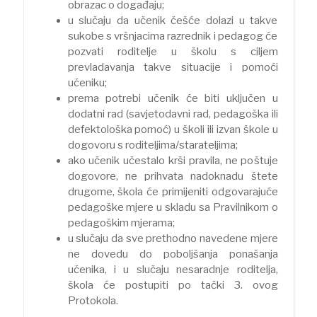
obrazac o događaju;
u slučaju da učenik češće dolazi u takve
sukobe s vršnjacima razrednik i pedagog će
pozvati roditelje u školu s ciljem
prevladavanja takve situacije i pomoći
učeniku;
prema potrebi učenik će biti uključen u
dodatni rad (savjetodavni rad, pedagoška ili
defektološka pomoć) u školi ili izvan škole u
dogovoru s roditeljima/starateljima;
ako učenik učestalo krši pravila, ne poštuje
dogovore, ne prihvata nadoknadu štete
drugome, škola će primijeniti odgovarajuće
pedagoške mjere u skladu sa Pravilnikom o
pedagoškim mjerama;
u slučaju da sve prethodno navedene mjere
ne dovedu do poboljšanja ponašanja
učenika, i u slučaju nesaradnje roditelja,
škola će postupiti po tački 3. ovog
Protokola.