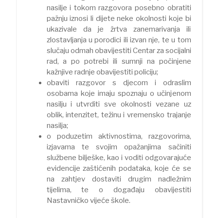
nasilje i tokom razgovora posebno obratiti
pažnju iznosi li dijete neke okolnosti koje bi
ukazivale da je žrtva zanemarivanja ili
zlostavljanja u porodici ili izvan nje, te u tom
slučaju odmah obavijestiti Centar za socijalni
rad, a po potrebi ili sumnji na počinjene
kažnjive radnje obavijestiti policiju;
obaviti razgovor s djecom i odraslim
osobama koje imaju spoznaju o učinjenom
nasilju i utvrditi sve okolnosti vezane uz
oblik, intenzitet, težinu i vremensko trajanje
nasilja;
o poduzetim aktivnostima, razgovorima,
izjavama te svojim opažanjima sačiniti
službene bilješke, kao i voditi odgovarajuće
evidencije zaštićenih podataka, koje će se
na zahtjev dostaviti drugim nadležnim
tijelima, te o događaju obavijestiti
Nastavničko vijeće škole.