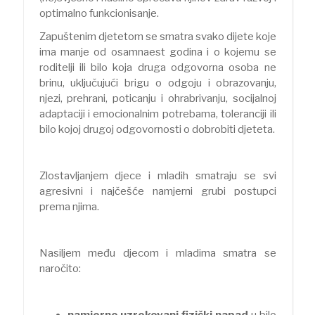
optimalno funkcionisanje.
Zapuštenim djetetom se smatra svako dijete koje
ima manje od osamnaest godina i o kojemu se
roditelji ili bilo koja druga odgovorna osoba ne
brinu, uključujući brigu o odgoju i obrazovanju,
njezi, prehrani, poticanju i ohrabrivanju, socijalnoj
adaptaciji i emocionalnim potrebama, toleranciji ili
bilo kojoj drugoj odgovornosti o dobrobiti djeteta.
Zlostavljanjem djece i mladih smatraju se svi
agresivni i najčešće namjerni grubi postupci
prema njima.
Nasiljem među djecom i mladima smatra se
naročito:
namjerno uzrokovani fizički napad
u bilo