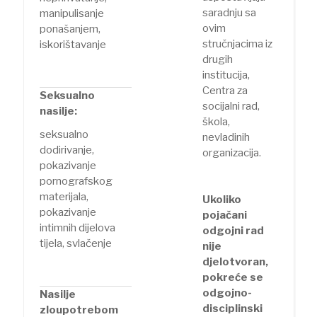
saradnju sa
manipulisanje
ovim
ponašanjem,
stručnjacima iz
iskorištavanje
drugih
institucija,
Centra za
Seksualno
socijalni rad,
nasilje:
škola,
seksualno
nevladinih
dodirivanje,
organizacija.
pokazivanje
pornografskog
materijala,
Ukoliko
pokazivanje
pojačani
intimnih dijelova
odgojni rad
tijela, svlačenje
nije
djelotvoran,
pokreće se
odgojno-
Nasilje
disciplinski
zloupotrebom