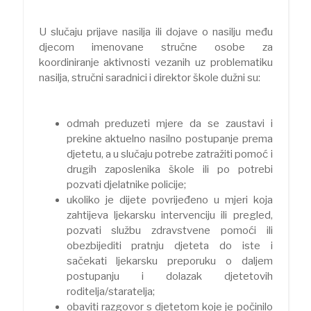
U slučaju prijave nasilja ili dojave o nasilju među
djecom imenovane stručne osobe za
koordiniranje aktivnosti vezanih uz problematiku
nasilja, stručni saradnici i direktor škole dužni su:
odmah preduzeti mjere da se zaustavi i
prekine aktuelno nasilno postupanje prema
djetetu, a u slučaju potrebe zatražiti pomoć i
drugih zaposlenika škole ili po potrebi
pozvati djelatnike policije;
ukoliko je dijete povrijeđeno u mjeri koja
zahtijeva ljekarsku intervenciju ili pregled,
pozvati službu zdravstvene pomoći ili
obezbijediti pratnju djeteta do iste i
sačekati ljekarsku preporuku o daljem
postupanju i dolazak djetetovih
roditelja/staratelja;
obaviti razgovor s djetetom koje je počinilo