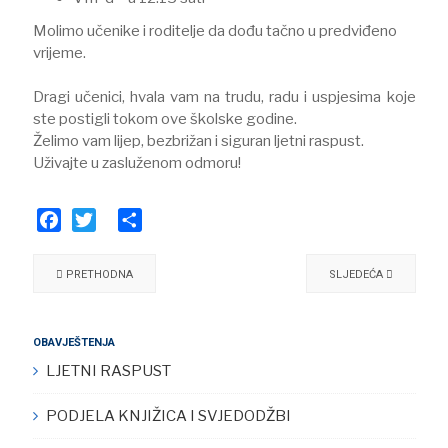
Molimo učenike i roditelje da dođu tačno u predviđeno
vrijeme.
Dragi učenici, hvala vam na trudu, radu i uspjesima koje
ste postigli tokom ove školske godine.
Želimo vam lijep, bezbrižan i siguran ljetni raspust.
Uživajte u zasluženom odmoru!
Facebook
Twitter
Share
PRETHODNA
SLJEDEĆA
OBAVJEŠTENJA
LJETNI RASPUST
PODJELA KNJIŽICA I SVJEDODŽBI