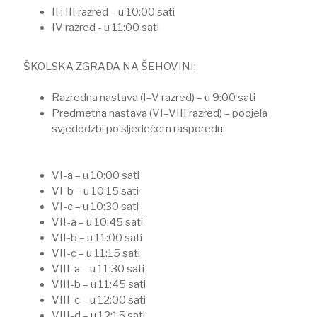
II i III razred – u 10:00 sati
IV razred - u 11:00 sati
ŠKOLSKA ZGRADA NA ŠEHOVINI:
Razredna nastava (I–V razred) – u 9:00 sati
Predmetna nastava (VI–VIII razred) – podjela
svjedodžbi po sljedećem rasporedu:
VI-a – u 10:00 sati
VI-b – u 10:15 sati
VI-c – u 10:30 sati
VII-a – u 10:45 sati
VII-b – u 11:00 sati
VII-c – u 11:15 sati
VIII-a – u 11:30 sati
VIII-b – u 11:45 sati
VIII-c – u 12:00 sati
VIII-d – u 12:15 sati