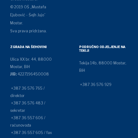
© 2019 OŠ „Mustafa
Ejubović - Šejh Jujo”
Mostar.
Sva prava pridržana.
ZGRADA NA ŠEHOVINI
PODRUČNO ODJELJENJE NA
TEKIJI
Ulica XX br. 44, 88000
Tekija 14b, 88000 Mostar,
Mostar, BiH
BiH
JIB:
4227196450008
+387 36 576 929
+387 36 576 765 /
direktor
+387 36 576 483 /
sekretar
+387 36 557 606 /
računovođa
+387 36 557 605 / fax