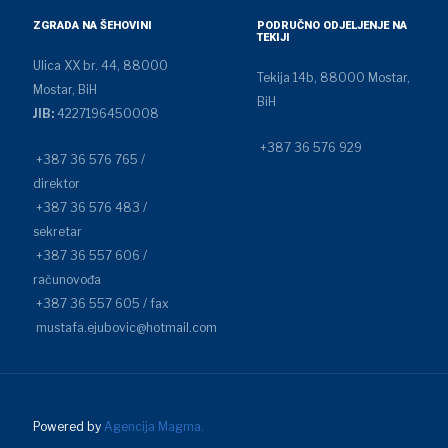
ZGRADA NA ŠEHOVINI
PODRUČNO ODJELJENJE NA
TEKIJI
Ulica XX br. 44, 88000
Tekija 14b, 88000 Mostar,
Mostar, BiH
BiH
JIB:
4227196450008
+387 36 576 929
+387 36 576 765 /
direktor
+387 36 576 483 /
sekretar
+387 36 557 606 /
računovođa
+387 36 557 605 / fax
mustafa.ejubovic@hotmail.com
Powered by
Agencija Magma.