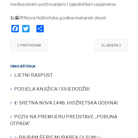
međusobnim poštovanjem i zajedničkim uspjesima.
🕌🕋🤲​Nova hidžretska godina mubarek olsun!
Facebook
Twitter
Share
PRETHODNA
SLJEDEĆA
OBAVJEŠTENJA
LJETNI RASPUST
PODJELA KNJIŽICA I SVJEDODŽBI
☪︎ SRETNA NOVA 1448. HIDŽRETSKA GODINA!
POZIV NA PREMIJERU PREDSTAVE „POBUNA
OTPADA”
✨ BAJRAM ŠERIF MUBAREK OLSUN! ✨