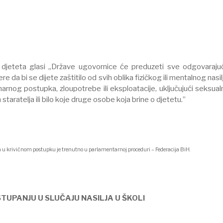
 djeteta glasi „Države ugovornice će preduzeti sve odgovaraju
da bi se dijete zaštitilo od svih oblika fizičkog ili mentalnog nasil
emarnog postupka, zloupotrebe ili eksploatacije, uključujući seksual
h staratelja ili bilo koje druge osobe koja brine o djetetu.”
a u krivičnom postupku je trenutno u parlamentarnoj proceduri – Federacija BiH.
TUPANJU U SLUČAJU NASILJA U ŠKOLI