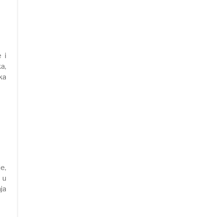
 i
a,
ika
e,
 u
ja