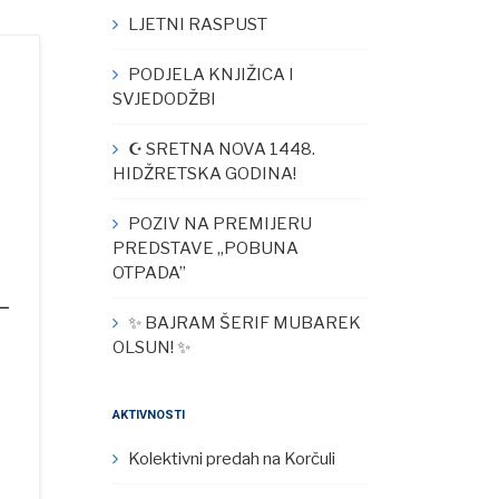
LJETNI RASPUST
PODJELA KNJIŽICA I
SVJEDODŽBI
☪︎ SRETNA NOVA 1448.
HIDŽRETSKA GODINA!
POZIV NA PREMIJERU
PREDSTAVE „POBUNA
OTPADA”
✨ BAJRAM ŠERIF MUBAREK
OLSUN! ✨
AKTIVNOSTI
Kolektivni predah na Korčuli