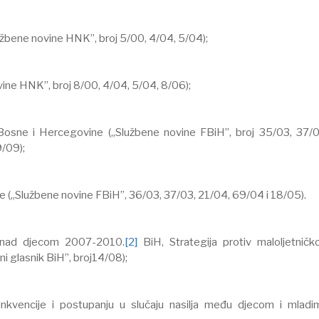
žbene novine HNK”, broj 5/00, 4/04, 5/04);
ine HNK”, broj 8/00, 4/04, 5/04, 8/06);
Bosne i Hercegovine („Službene novine FBiH”, broj 35/03, 37/0
/09);
e („Službene novine FBiH”, 36/03, 37/03, 21/04, 69/04 i 18/05).
ja nad djecom 2007-2010.
[2]
BiH, Strategija protiv maloljetničk
ni glasnik BiH”, broj14/08);
linkvencije i postupanju u slučaju nasilja među djecom i mladi