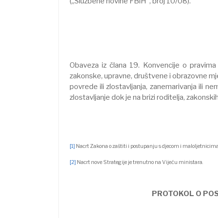
(„Službene novine FBiH”, broj 10/08).
Obaveza iz člana 19. Konvencije o pravima
zakonske, upravne, društvene i obrazovne mjere 
povrede ili zlostavljanja, zanemarivanja ili n
zlostavljanje dok je na brizi roditelja, zakonski
[1]
Nacrt Zakona o zaštiti i postupanju s djecom i maloljetnicim
[2]
Nacrt nove Strategije je trenutno na Vijeću ministara.
PROTOKOL O POS