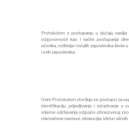
Protokolom o postupanju u slučaju nasilja
odgovornosti kao i načini postupanja direk
učenika, roditelja i ostalih zaposlenika škole u
i svih zaposlenika.
Ovim Protokolom utvrđuju se postupci za uspos
identifikaciju, prijavljivanje i istraživan
vrijeme održavanja odgojno-obrazovnog proces
rekreativne nastave, ekskurzija, izleta i slični