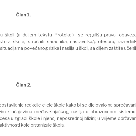
Član 1.
 u školi (u daljem tekstu Protokol) se regulišu prava, obaveze
tora škole, stručnih saradnika, nastavnika/profesora, razrednik
 situacijama povećanog rizika i nasilja u školi, sa ciljem zaštite učen
Član 2.
tavljanje reakcije cijele škole kako bi se djelovalo na sprečavanj
je u svim slučajevima međuvršnjačkog nasilja u obrazovnom sistemu
a u zgradi škole i njenoj neposrednoj blizini; u vrijeme održavan
h aktivnosti koje organizuje škola.