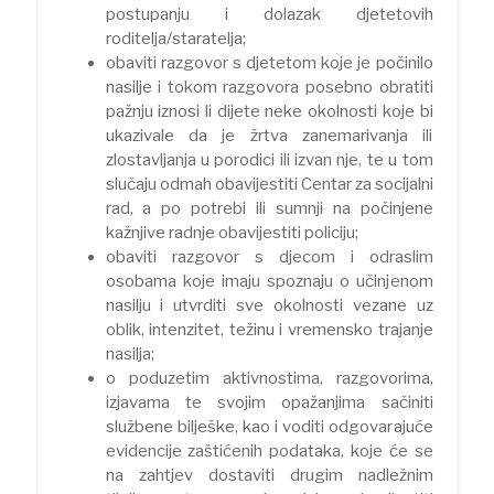
postupanju i dolazak djetetovih
roditelja/staratelja;
obaviti razgovor s djetetom koje je počinilo
nasilje i tokom razgovora posebno obratiti
pažnju iznosi li dijete neke okolnosti koje bi
ukazivale da je žrtva zanemarivanja ili
zlostavljanja u porodici ili izvan nje, te u tom
slučaju odmah obavijestiti Centar za socijalni
rad, a po potrebi ili sumnji na počinjene
kažnjive radnje obavijestiti policiju;
obaviti razgovor s djecom i odraslim
osobama koje imaju spoznaju o učinjenom
nasilju i utvrditi sve okolnosti vezane uz
oblik, intenzitet, težinu i vremensko trajanje
nasilja;
o poduzetim aktivnostima, razgovorima,
izjavama te svojim opažanjima sačiniti
službene bilješke, kao i voditi odgovarajuće
evidencije zaštićenih podataka, koje će se
na zahtjev dostaviti drugim nadležnim