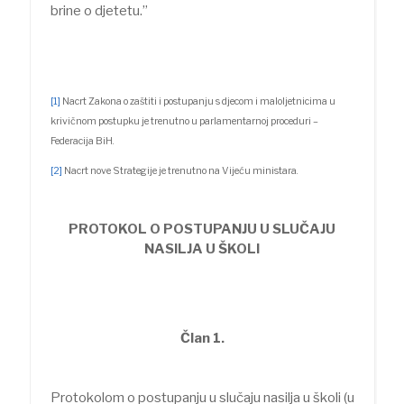
brine o djetetu.”
[1]
Nacrt Zakona o zaštiti i postupanju s djecom i maloljetnicima u
krivičnom postupku je trenutno u parlamentarnoj proceduri –
Federacija BiH.
[2]
Nacrt nove Strategije je trenutno na Vijeću ministara.
PROTOKOL O POSTUPANJU U SLUČAJU
NASILJA U ŠKOLI
Član 1.
Protokolom o postupanju u slučaju nasilja u školi (u