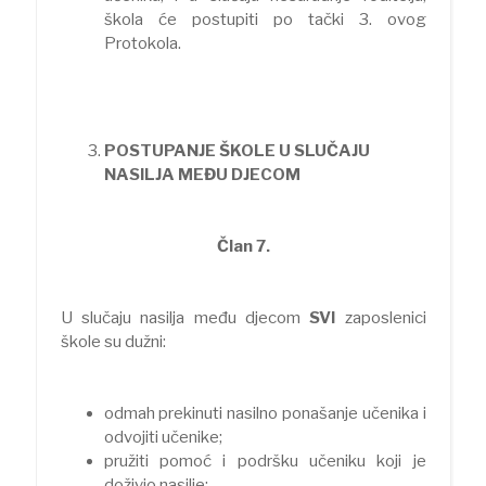
škola će postupiti po tački 3. ovog
Protokola.
POSTUPANJE ŠKOLE U SLUČAJU
NASILJA MEĐU DJECOM
Član 7.
U slučaju nasilja među djecom
SVI
zaposlenici
škole su dužni:
odmah prekinuti nasilno ponašanje učenika i
odvojiti učenike;
pružiti pomoć i podršku učeniku koji je
doživio nasilje;