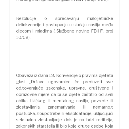
Rezolucije o sprečavanju maloljetničke
delinkvencije i postupanju u slučaju nasilja među
djecom i mladima („Službene novine FBiH”, broj
10/08).
Obaveza iz člana 19. Konvencije o pravima djeteta
glasi „Države ugovornice će preduzeti sve
odgovarajuće zakonske, upravne, društvene i
obrazovne mjere da bi se dijete zaštitilo od svih
oblika fizičkog ili mentalnog nasilja, povrede ili
zlostavljanja, zanemarivanja ili nemarnog
postupka, zloupotrebe ili eksploatacije, uključujući
seksualno zlostavljanje dok je na brizi roditelja,
zakonskih staratelja ili bilo koje druge osobe koja