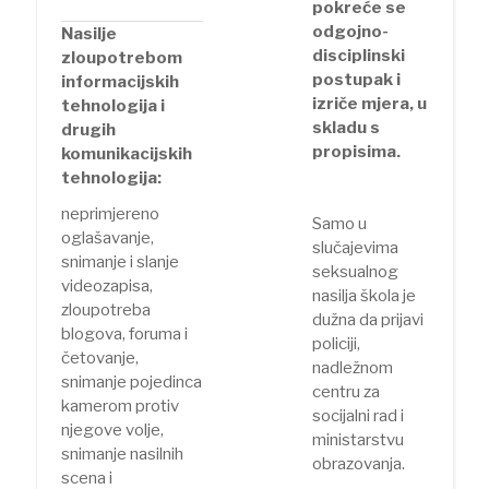
pokreće se
odgojno-
Nasilje
disciplinski
zloupotrebom
postupak i
informacijskih
izriče mjera, u
tehnologija i
skladu s
drugih
propisima.
komunikacijskih
tehnologija:
neprimjereno
Samo u
oglašavanje,
slučajevima
snimanje i slanje
seksualnog
videozapisa,
nasilja škola je
zloupotreba
dužna da prijavi
blogova, foruma i
policiji,
četovanje,
nadležnom
snimanje pojedinca
centru za
kamerom protiv
socijalni rad i
njegove volje,
ministarstvu
snimanje nasilnih
obrazovanja.
scena i