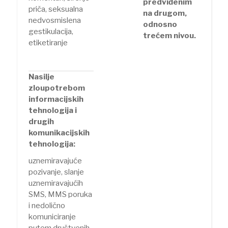
predviđenim
priča, seksualna
na drugom,
nedvosmislena
odnosno
gestikulacija,
trećem nivou.
etiketiranje
Nasilje
zloupotrebom
informacijskih
tehnologija i
drugih
komunikacijskih
tehnologija:
uznemiravajuće
pozivanje, slanje
uznemiravajućih
SMS, MMS poruka
i nedolično
komuniciranje
putem društvenih