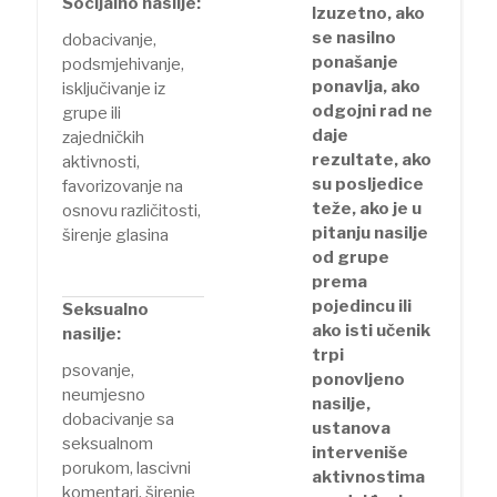
Socijalno nasilje:
Izuzetno, ako
se nasilno
dobacivanje,
ponašanje
podsmjehivanje,
ponavlja, ako
isključivanje iz
odgojni rad ne
grupe ili
daje
zajedničkih
rezultate, ako
aktivnosti,
su posljedice
favorizovanje na
teže, ako je u
osnovu različitosti,
pitanju nasilje
širenje glasina
od grupe
prema
pojedincu ili
Seksualno
ako isti učenik
nasilje:
trpi
psovanje,
ponovljeno
neumjesno
nasilje,
dobacivanje sa
ustanova
seksualnom
interveniše
porukom, lascivni
aktivnostima
komentari, širenje