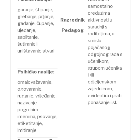
samostalno
guranje, štipanje,
preduzima
grebanje, prljanje,
Razrednik
aktivnosti u
gađanje, čupanje,
saradnji s
ujedanje,
Pedagog
roditeljima, u
saplitanje,
smislu
šutiranje i
pojačanog
uništavanje stvari
odgojnog rada s
učenikom,
grupom učenika
Psihičko nasilje:
i /ili
odjeljenskom
omalovažavanje,
zajednicom,
ogovaranje,
evidentira i prati
ruganje, vrijeđanje,
ponašanje i sl.
nazivanje
pogrdnim
imenima, psovanje,
etiketitanje,
imitiranje