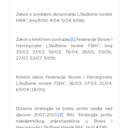
Zakon o srednjem obrazovanju („Službene novine
HNK”, broj 8/00, 4/04, 5/04, 8/06);
Zakon o krivičnom postupku
[1]
Federacije Bosne i
Hercegovine („Službene novine FBiH”, broj
35/03, 37/03, 56/03, 78/04, 28/05, 55/06,
27/07, 53/07, 9/09);
Krivični zakon Federacije Bosne i Hercegovine
(„Službene novine FBiH”, 36/03, 37/03, 21/04,
69/04 i 18/05).
Državna strategija za borbu protiv nasilja nad
djecom 2007-2010.
[2]
BiH, Strategija protiv
maloljetničkog prijestupništva u Bosni i
Hercegovini („Službeni glasnik BiH”, broj14/08);