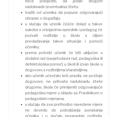
neće pobijediti, da jedan drugom
nadoknade (eventualnu) štetu;
tražiti od učenika da popune odgovarajući
obrazac o događaju;
u slučaju da učenik češće dolazi u takve
sukobe s vršnjacima razrednik i pedagog će
pozvati roditelje u školu s ciljem
prevladavanja takve situacije i pomoći
učeniku;
prema potrebi učenik će biti uključen u
dodatni rad (savjetodavni rad, pedagoška ili
defektološka pomoć) u školi ili izvan škole u
dogovoru s roditeljima/starateljima;
ako učenik učestalo krši pravila, ne poštuje
dogovore, ne prihvata nadoknadu štete
drugome, škola će primijeniti odgovarajuće
pedagoške mjere u skladu sa Pravilnikom o
pedagoškim mjerama;
u slučaju da sve prethodno navedene mjere
ne dovedu do poboljšanja ponašanja
učenika, i u slučaju nesaradnje roditelja,