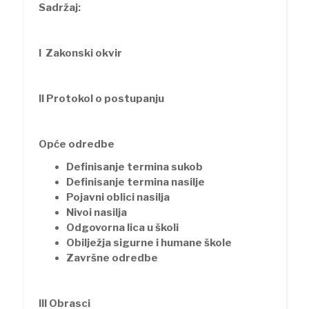
Sadržaj:
I Zakonski okvir
II Protokol o postupanju
Opće odredbe
Definisanje termina sukob
Definisanje termina nasilje
Pojavni oblici nasilja
Nivoi nasilja
Odgovorna lica u školi
Obilježja sigurne i humane škole
Završne odredbe
III Obrasci