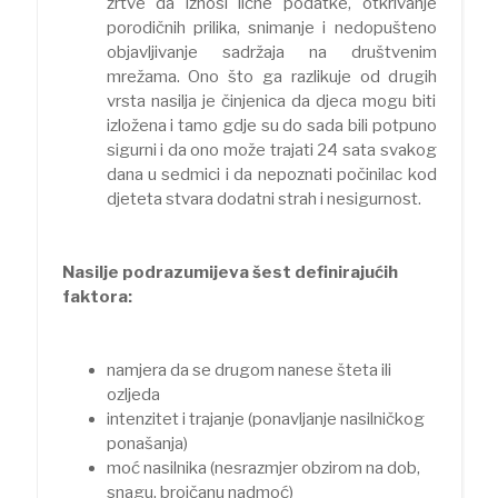
žrtve da iznosi lične podatke, otkrivanje
porodičnih prilika, snimanje i nedopušteno
objavljivanje sadržaja na društvenim
mrežama. Ono što ga razlikuje od drugih
vrsta nasilja je činjenica da djeca mogu biti
izložena i tamo gdje su do sada bili potpuno
sigurni i da ono može trajati 24 sata svakog
dana u sedmici i da nepoznati počinilac kod
djeteta stvara dodatni strah i nesigurnost.
Nasilje podrazumijeva šest definirajućih
faktora:
namjera da se drugom nanese šteta ili
ozljeda
intenzitet i trajanje (ponavljanje nasilničkog
ponašanja)
moć nasilnika (nesrazmjer obzirom na dob,
snagu, brojčanu nadmoć)