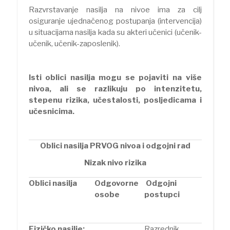
Razvrstavanje nasilja na nivoe ima za cilj
osiguranje ujednačenog postupanja (intervencija)
u situacijama nasilja kada su akteri učenici (učenik-
učenik, učenik-zaposlenik).
Isti oblici nasilja mogu se pojaviti na više
nivoa, ali se razlikuju po intenzitetu,
stepenu rizika, učestalosti, posljedicama i
učesnicima.
Oblici nasilja PRVOG nivoa i odgojni rad
Nizak nivo rizika
Oblici nasilja
Odgovorne
Odgojni
osobe
postupci
Fizičko nasilje:
Razrednik