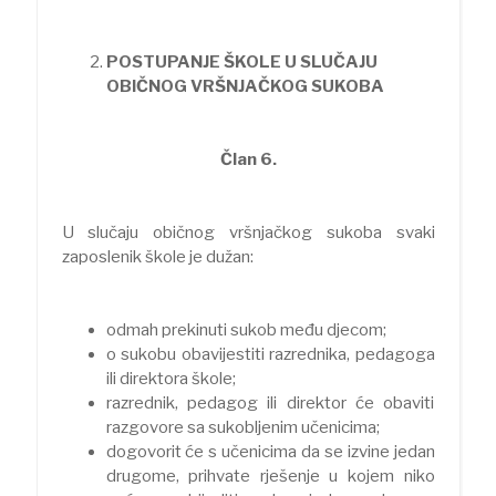
POSTUPANJE ŠKOLE U SLUČAJU
OBIČNOG VRŠNJAČKOG SUKOBA
Član 6.
U slučaju običnog vršnjačkog sukoba svaki
zaposlenik škole je dužan:
odmah prekinuti sukob među djecom;
o sukobu obavijestiti razrednika, pedagoga
ili direktora škole;
razrednik, pedagog ili direktor će obaviti
razgovore sa sukobljenim učenicima;
dogovorit će s učenicima da se izvine jedan
drugome, prihvate rješenje u kojem niko