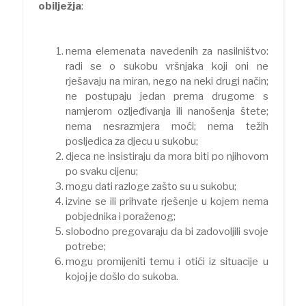
obilježja
:
nema elemenata navedenih za nasilništvo:
radi se o sukobu vršnjaka koji oni ne
rješavaju na miran, nego na neki drugi način;
ne postupaju jedan prema drugome s
namjerom ozljeđivanja ili nanošenja štete;
nema nesrazmjera moći; nema težih
posljedica za djecu u sukobu;
djeca ne insistiraju da mora biti po njihovom
po svaku cijenu;
mogu dati razloge zašto su u sukobu;
izvine se ili prihvate rješenje u kojem nema
pobjednika i poraženog;
slobodno pregovaraju da bi zadovoljili svoje
potrebe;
mogu promijeniti temu i otići iz situacije u
kojoj je došlo do sukoba.