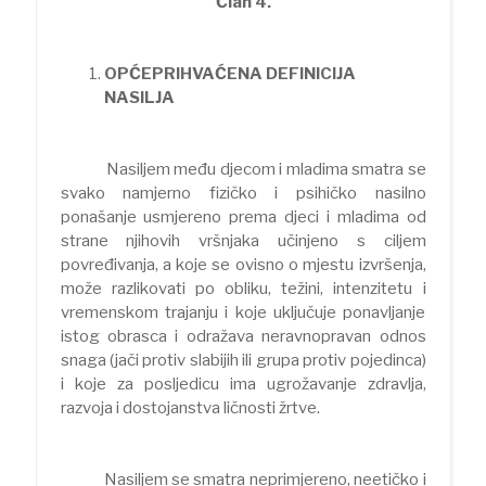
Član 4.
OPĆEPRIHVAĆENA DEFINICIJA
NASILJA
Nasiljem među djecom i mladima smatra se
svako namjerno fizičko i psihičko nasilno
ponašanje usmjereno prema djeci i mladima od
strane njihovih vršnjaka učinjeno s ciljem
povređivanja, a koje se ovisno o mjestu izvršenja,
može razlikovati po obliku, težini, intenzitetu i
vremenskom trajanju i koje uključuje ponavljanje
istog obrasca i odražava neravnopravan odnos
snaga (jači protiv slabijih ili grupa protiv pojedinca)
i koje za posljedicu ima ugrožavanje zdravlja,
razvoja i dostojanstva ličnosti žrtve.
Nasiljem se smatra neprimjereno, neetičko i