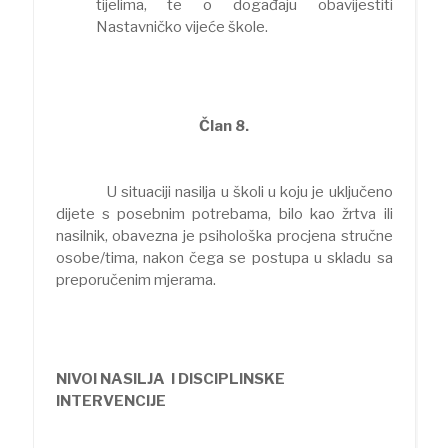
tijelima, te o događaju obavijestiti
Nastavničko vijeće škole.
Član 8.
U situaciji nasilja u školi u koju je uključeno
dijete s posebnim potrebama, bilo kao žrtva ili
nasilnik, obavezna je psihološka procjena stručne
osobe/tima, nakon čega se postupa u skladu sa
preporučenim mjerama.
NIVOI NASILJA I DISCIPLINSKE
INTERVENCIJE