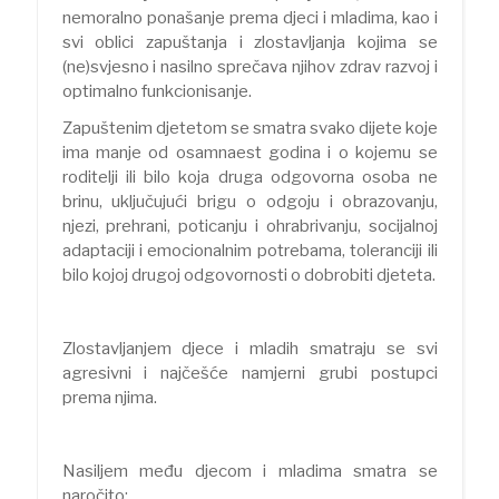
nemoralno ponašanje prema djeci i mladima, kao i
svi oblici zapuštanja i zlostavljanja kojima se
(ne)svjesno i nasilno sprečava njihov zdrav razvoj i
optimalno funkcionisanje.
Zapuštenim djetetom se smatra svako dijete koje
ima manje od osamnaest godina i o kojemu se
roditelji ili bilo koja druga odgovorna osoba ne
brinu, uključujući brigu o odgoju i obrazovanju,
njezi, prehrani, poticanju i ohrabrivanju, socijalnoj
adaptaciji i emocionalnim potrebama, toleranciji ili
bilo kojoj drugoj odgovornosti o dobrobiti djeteta.
Zlostavljanjem djece i mladih smatraju se svi
agresivni i najčešće namjerni grubi postupci
prema njima.
Nasiljem među djecom i mladima smatra se
naročito: