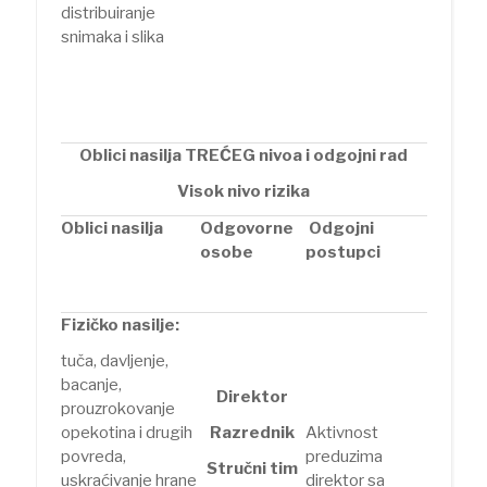
distribuiranje
snimaka i slika
Oblici nasilja TREĆEG nivoa i odgojni rad
Visok nivo rizika
Oblici nasilja
Odgovorne
Odgojni
osobe
postupci
Fizičko nasilje:
tuča, davljenje,
bacanje,
Direktor
prouzrokovanje
opekotina i drugih
Razrednik
Aktivnost
povreda,
preduzima
Stručni tim
uskraćivanje hrane
direktor sa