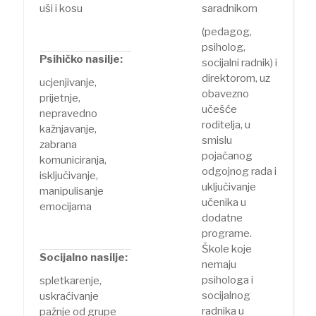
uši i kosu
saradnikom
(pedagog,
psiholog,
Psihičko nasilje:
socijalni radnik) i
direktorom, uz
ucjenjivanje,
obavezno
prijetnje,
učešće
nepravedno
roditelja, u
kažnjavanje,
smislu
zabrana
pojačanog
komuniciranja,
odgojnog rada i
isključivanje,
uključivanje
manipulisanje
učenika u
emocijama
dodatne
programe.
Škole koje
Socijalno nasilje:
nemaju
psihologa i
spletkarenje,
socijalnog
uskraćivanje
radnika u
pažnje od grupe