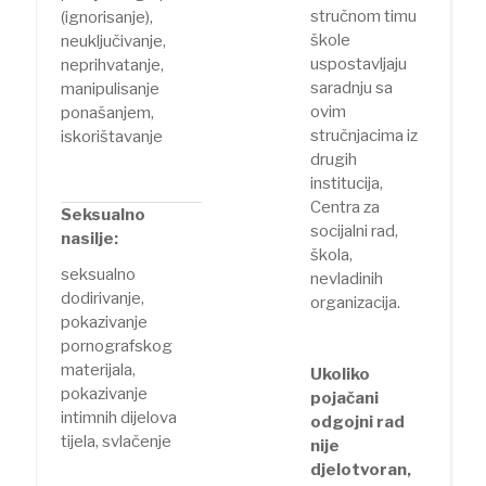
stručnom timu
(ignorisanje),
škole
neuključivanje,
uspostavljaju
neprihvatanje,
saradnju sa
manipulisanje
ovim
ponašanjem,
stručnjacima iz
iskorištavanje
drugih
institucija,
Centra za
Seksualno
socijalni rad,
nasilje:
škola,
seksualno
nevladinih
dodirivanje,
organizacija.
pokazivanje
pornografskog
materijala,
Ukoliko
pokazivanje
pojačani
intimnih dijelova
odgojni rad
tijela, svlačenje
nije
djelotvoran,