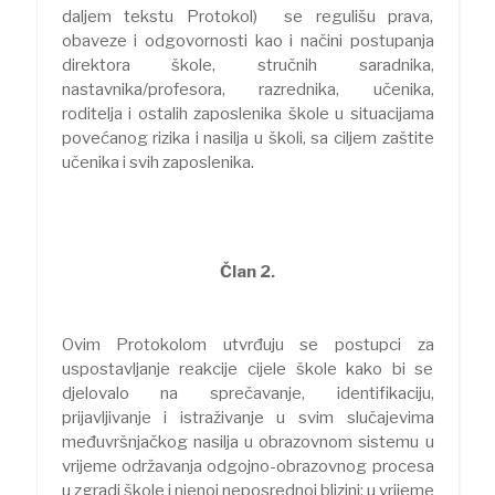
daljem tekstu Protokol) se regulišu prava,
obaveze i odgovornosti kao i načini postupanja
direktora škole, stručnih saradnika,
nastavnika/profesora, razrednika, učenika,
roditelja i ostalih zaposlenika škole u situacijama
povećanog rizika i nasilja u školi, sa ciljem zaštite
učenika i svih zaposlenika.
Član 2.
Ovim Protokolom utvrđuju se postupci za
uspostavljanje reakcije cijele škole kako bi se
djelovalo na sprečavanje, identifikaciju,
prijavljivanje i istraživanje u svim slučajevima
međuvršnjačkog nasilja u obrazovnom sistemu u
vrijeme održavanja odgojno-obrazovnog procesa
u zgradi škole i njenoj neposrednoj blizini; u vrijeme