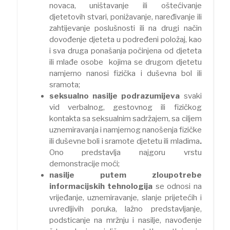
novaca, uništavanje ili oštećivanje
djetetovih stvari, ponižavanje, naređivanje ili
zahtijevanje poslušnosti ili na drugi način
dovođenje djeteta u podređeni položaj, kao
i sva druga ponašanja počinjena od djeteta
ili mlađe osobe kojima se drugom djetetu
namjerno nanosi fizička i duševna bol ili
sramota;
seksualno nasilje podrazumijeva
svaki
vid verbalnog, gestovnog ili fizičkog
kontakta sa seksualnim sadržajem, sa ciljem
uznemiravanja i namjernog nanošenja fizičke
ili duševne boli i sramote djetetu ili mladima
.
Ono predstavlja najgoru vrstu
demonstracije moći;
nasilje putem zloupotrebe
informacijskih tehnologija
se odnosi na
vrijeđanje, uznemiravanje, slanje prijetećih i
uvredljivih poruka, lažno predstavljanje,
podsticanje na mržnju i nasilje, navođenje