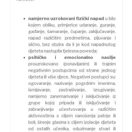
namjerno uzrokovani fizički napad
u bilo
kojem obliku, primjerice udaranje, guranje,
gađanje, šamaranje, čupanje, zaključavanje,
napad različitim predmetima, pljuvanje i
slično, bez obzira da li je kod napadnutog
djeteta nastupila tjelesna povreda;
psihičko i emocionalno nasilje
prouzrokovano (ponavljanim) ili trajnim
negativnim postupcima od strane jednog
djeteta ili više djece. Negativni postupci su:
ogovaranje, nazivanje pogrdnim imenima,
ismijavanje, zastrašivanje, izrugivanje,
namjerno zanemarivanje i isključivanje iz
grupe kojoj pripada ili isključivanje i
zabranjivanje učestvovanja u različitim
aktivnostima s ciljem nanošenja patnje ili
boli, širenje glasina s ciljem izolacije djeteta
od ostalih učenika, oduzimanje stvari ili