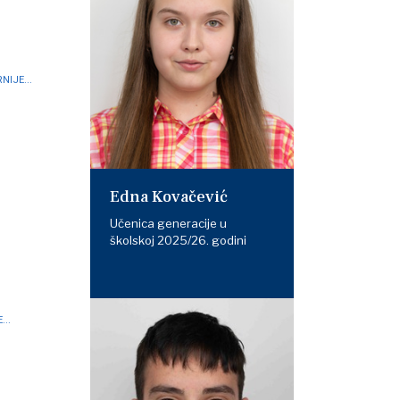
NIJE...
Edna Kovačević
Učenica generacije u
školskoj 2025/26. godini
...