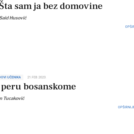
Šta sam ja bez domovine
Said Husović
OPŠIR
OVI UČENIKA
21.FEB.2023.
 peru bosanskome
an Tucaković
OPŠIRNIJE