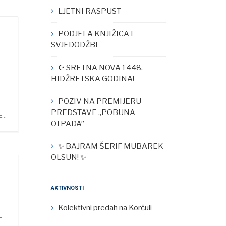
LJETNI RASPUST
PODJELA KNJIŽICA I
SVJEDODŽBI
☪︎ SRETNA NOVA 1448.
HIDŽRETSKA GODINA!
POZIV NA PREMIJERU
PREDSTAVE „POBUNA
...
OTPADA”
✨ BAJRAM ŠERIF MUBAREK
OLSUN! ✨
AKTIVNOSTI
Kolektivni predah na Korčuli
...