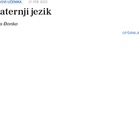
OVI UČENIKA
21.FEB.2023.
aternji jezik
is Đonko
OPŠIRNIJE