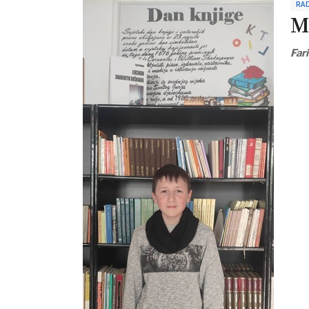
RAD
M
Far