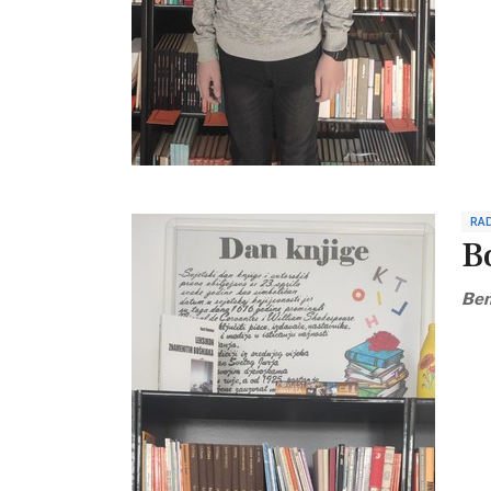
RAD
B
Ben