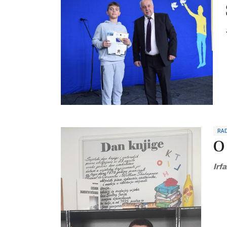
RAD
O
Irf