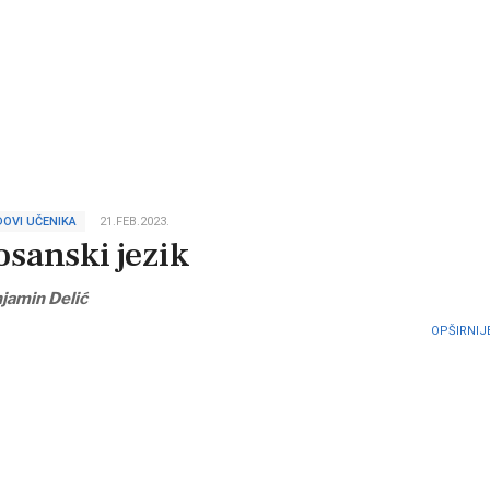
OVI UČENIKA
21.FEB.2023.
osanski jezik
jamin Delić
OPŠIRNIJE