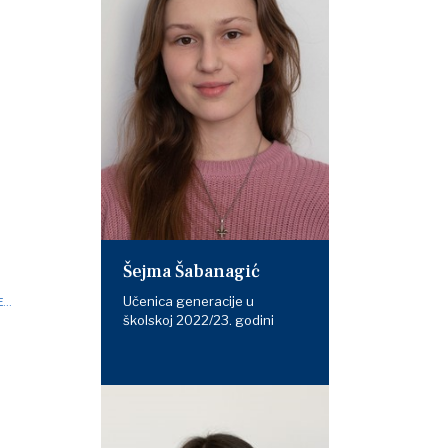
Šejma Šabanagić
Učenica generacije u
...
školskoj 2022/23. godini