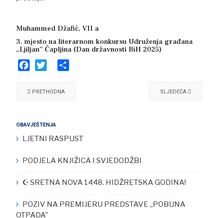
Muhammed Džafić, VII a
3. mjesto na literarnom konkursu Udruženja građana
„Ljiljan” Čapljina (Dan državnosti BiH 2025)
Facebook
Twitter
Share
PRETHODNA
SLJEDEĆA
OBAVJEŠTENJA
LJETNI RASPUST
PODJELA KNJIŽICA I SVJEDODŽBI
☪︎ SRETNA NOVA 1448. HIDŽRETSKA GODINA!
POZIV NA PREMIJERU PREDSTAVE „POBUNA
OTPADA”