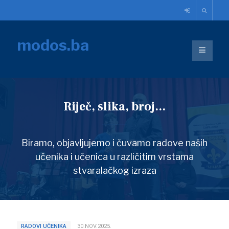
modos.ba
Riječ, slika, broj...
Biramo, objavljujemo i čuvamo radove naših
učenika i učenica u različitim vrstama
stvaralačkog izraza
RADOVI UČENIKA
30.NOV.2025.