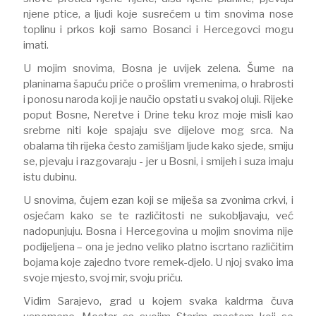
njene ptice, a ljudi koje susrećem u tim snovima nose
toplinu i prkos koji samo Bosanci i Hercegovci mogu
imati.
U mojim snovima, Bosna je uvijek zelena. Šume na
planinama šapuću priče o prošlim vremenima, o hrabrosti
i ponosu naroda koji je naučio opstati u svakoj oluji. Rijeke
poput Bosne, Neretve i Drine teku kroz moje misli kao
srebrne niti koje spajaju sve dijelove mog srca. Na
obalama tih rijeka često zamišljam ljude kako sjede, smiju
se, pjevaju i razgovaraju - jer u Bosni, i smijeh i suza imaju
istu dubinu.
U snovima, čujem ezan koji se miješa sa zvonima crkvi, i
osjećam kako se te različitosti ne sukobljavaju, već
nadopunjuju. Bosna i Hercegovina u mojim snovima nije
podijeljena – ona je jedno veliko platno iscrtano različitim
bojama koje zajedno tvore remek-djelo. U njoj svako ima
svoje mjesto, svoj mir, svoju priču.
Vidim Sarajevo, grad u kojem svaka kaldrma čuva