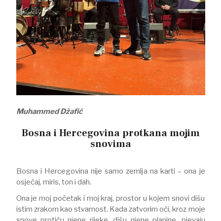
Muhammed Džafić
Bosna i Hercegovina protkana mojim
snovima
Bosna i Hercegovina nije samo zemlja na karti – ona je
osjećaj, miris, ton i dah.
Ona je moj početak i moj kraj, prostor u kojem snovi dišu
istim zrakom kao stvarnost. Kada zatvorim oči, kroz moje
snove protiču njene rijeke, dišu njene planine, pjevaju