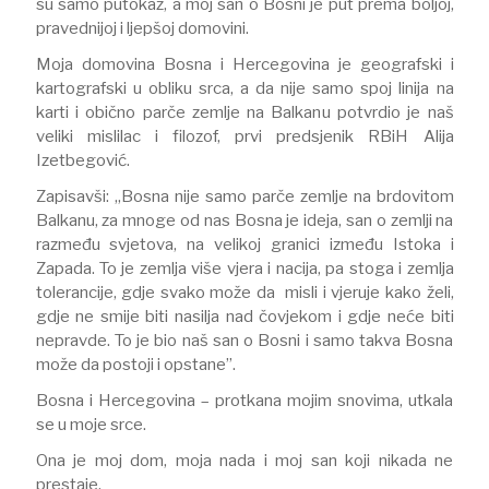
su samo putokaz, a moj san o Bosni je put prema boljoj,
pravednijoj i ljepšoj domovini.
Moja domovina Bosna i Hercegovina je geografski i
kartografski u obliku srca, a da nije samo spoj linija na
karti i obično parče zemlje na Balkanu potvrdio je naš
veliki mislilac i filozof, prvi predsjenik RBiH Alija
Izetbegović.
Zapisavši: „Bosna nije samo parče zemlje na brdovitom
Balkanu, za mnoge od nas Bosna je ideja, san o zemlji na
razmeđu svjetova, na velikoj granici između Istoka i
Zapada. To je zemlja više vjera i nacija, pa stoga i zemlja
tolerancije, gdje svako može da misli i vjeruje kako želi,
gdje ne smije biti nasilja nad čovjekom i gdje neće biti
nepravde. To je bio naš san o Bosni i samo takva Bosna
može da postoji i opstane”.
Bosna i Hercegovina – protkana mojim snovima, utkala
se u moje srce.
Ona je moj dom, moja nada i moj san koji nikada ne
prestaje.