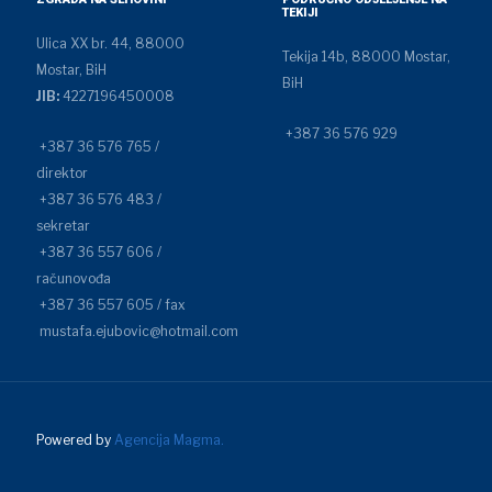
TEKIJI
Ulica XX br. 44, 88000
Tekija 14b, 88000 Mostar,
Mostar, BiH
BiH
JIB:
4227196450008
+387 36 576 929
+387 36 576 765 /
direktor
+387 36 576 483 /
sekretar
+387 36 557 606 /
računovođa
+387 36 557 605 / fax
mustafa.ejubovic@hotmail.com
Powered by
Agencija Magma.