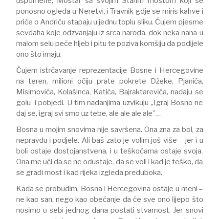
uspomene, Mostar sa svojim Starim mostom koji se
ponosno ogleda u Neretvi, i Travnik gdje se miris kahve i
priče o Andriću stapaju u jednu toplu sliku. Čujem pjesme
sevdaha koje odzvanjaju iz srca naroda, dok neka nana u
malom selu peče hljeb i pitu te poziva komšiju da podijele
ono što imaju.
Čujem istrčavanje reprezentacije Bosne i Hercegovine
na teren, milioni očiju prate pokrete Džeke, Pjanića,
Misimovića, Kolašinca, Katića, Bajraktarevića, nadaju se
golu i pobjedi. U tim nadanjima uzvikuju „Igraj Bosno ne
daj se, igraj svi smo uz tebe, ale ale ale ale”…
Bosna u mojim snovima nije savršena. Ona zna za bol, za
nepravdu i podjele. Ali baš zato je volim još više – jer i u
boli ostaje dostojanstvena, i u teškoćama ostaje svoja.
Ona me uči da se ne odustaje, da se voli i kad je teško, da
se gradi most i kad rijeka izgleda preduboka.
Kada se probudim, Bosna i Hercegovina ostaje u meni –
ne kao san, nego kao obećanje da će sve ono lijepo što
nosimo u sebi jednog dana postati stvarnost. Jer snovi