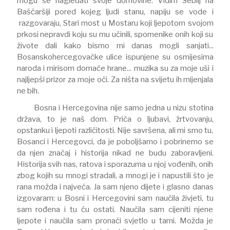
mogu se nagledati svoje domovine. Vidim Sebilj na
Baščaršiji pored kojeg ljudi stanu, napiju se vode i
razgovaraju, Stari most u Mostaru koji ljepotom svojom
prkosi nepravdi koju su mu učinili, spomenike onih koji su
živote dali kako bismo mi danas mogli sanjati...
Bosanskohercegovačke ulice ispunjene su osmijesima
naroda i mirisom domaće hrane... muzika su za moje uši i
najljepši prizor za moje oči. Za ništa na svijetu ih mijenjala
ne bih.
Bosna i Hercegovina nije samo jedna u nizu stotina
država, to je naš dom. Priča o ljubavi, žrtvovanju,
opstanku i ljepoti različitosti. Nije savršena, ali mi smo tu,
Bosanci i Hercegovci, da je poboljšamo i pobrinemo se
da njen značaj i historija nikad ne budu zaboravljeni.
Historija svih nas, ratova i sporazuma u njoj vođenih, onih
zbog kojih su mnogi stradali, a mnogi je i napustili što je
rana možda i najveća. Ja sam njeno dijete i glasno danas
izgovaram: u Bosni i Hercegovini sam naučila živjeti, tu
sam rođena i tu ću ostati. Naučila sam cijeniti njene
ljepote i naučila sam pronaći svjetlo u tami. Možda je