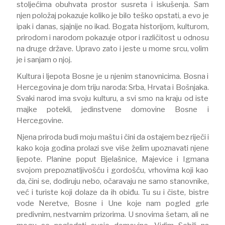
stoljećima obuhvata prostor susreta i iskušenja. Sam
njen položaj pokazuje koliko je bilo teško opstati, a evo je
ipak i danas, sjajnije no ikad. Bogata historijom, kulturom,
prirodom i narodom pokazuje otpor i različitost u odnosu
na druge države. Upravo zato i jeste u mome srcu, volim
je i sanjam o njoj.
Kultura i ljepota Bosne je u njenim stanovnicima. Bosna i
Hercegovina je dom triju naroda: Srba, Hrvata i Bošnjaka.
Svaki narod ima svoju kulturu, a svi smo na kraju od iste
majke potekli, jedinstvene domovine Bosne i
Hercegovine.
Njena priroda budi moju maštu i čini da ostajem bez riječi i
kako koja godina prolazi sve više želim upoznavati njene
ljepote. Planine poput Bjelašnice, Majevice i Igmana
svojom prepoznatljivošću i gordošću, vrhovima koji kao
da, čini se, dodiruju nebo, očaravaju ne samo stanovnike,
već i turiste koji dolaze da ih obiđu. Tu su i čiste, bistre
vode Neretve, Bosne i Une koje nam pogled grle
predivnim, nestvarnim prizorima. U snovima šetam, ali ne