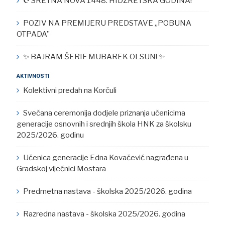
☪︎ SRETNA NOVA 1448. HIDŽRETSKA GODINA!
POZIV NA PREMIJERU PREDSTAVE „POBUNA
OTPADA”
✨ BAJRAM ŠERIF MUBAREK OLSUN! ✨
AKTIVNOSTI
Kolektivni predah na Korčuli
Svečana ceremonija dodjele priznanja učenicima
generacije osnovnih i srednjih škola HNK za školsku
2025/2026. godinu
Učenica generacije Edna Kovačević nagrađena u
Gradskoj vijećnici Mostara
Predmetna nastava - školska 2025/2026. godina
Razredna nastava - školska 2025/2026. godina