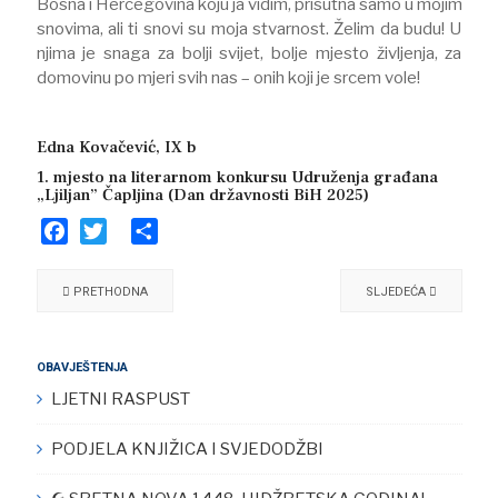
Bosna i Hercegovina koju ja vidim, prisutna samo u mojim
snovima, ali ti snovi su moja stvarnost. Želim da budu! U
njima je snaga za bolji svijet, bolje mjesto življenja, za
domovinu po mjeri svih nas – onih koji je srcem vole!
Edna Kovačević, IX b
1. mjesto na literarnom konkursu Udruženja građana
„Ljiljan” Čapljina (Dan državnosti BiH 2025)
Facebook
Twitter
Share
PRETHODNA
SLJEDEĆA
OBAVJEŠTENJA
LJETNI RASPUST
PODJELA KNJIŽICA I SVJEDODŽBI