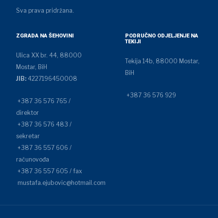
Sva prava pridržana.
ZGRADA NA ŠEHOVINI
PODRUČNO ODJELJENJE NA
TEKIJI
Ulica XX br. 44, 88000
Tekija 14b, 88000 Mostar,
Mostar, BiH
BiH
JIB:
4227196450008
+387 36 576 929
+387 36 576 765 /
direktor
+387 36 576 483 /
sekretar
+387 36 557 606 /
računovođa
+387 36 557 605 / fax
mustafa.ejubovic@hotmail.com